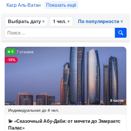
Каср Аль-Ватан
Показать ещё
Выбрать дату
1 чел.
По популярности
7 отзывов
-
15%
8 часов
Индивидуальная
до 4 чел.
💫 «Сказочный Абу-Даби: от мечети до Эмираетс
Палас»