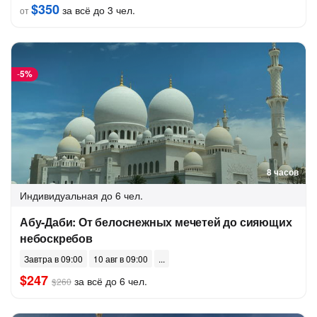
$350
за всё до 3 чел.
от
-
5%
8 часов
Индивидуальная
до 6 чел.
Абу-Даби: От белоснежных мечетей до сияющих
небоскребов
Завтра в 09:00
10 авг в 09:00
$247
за всё до 6 чел.
$260