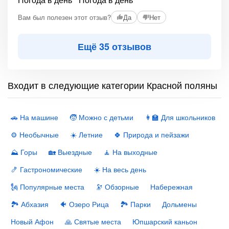
+1
Вам был полезен этот отзыв?
Да
Нет
Ещё 35 отзывов
Входит в следующие категории Красной поляны
🚗 На машине
🧒 Можно с детьми
👩‍🏫 Для школьников
⚙️ Необычные
☀️ Летние
🍀 Природа и пейзажи
⛰ Горы
🏡 Выездные
🧘 На выходные
🍤 Гастрономические
☀️ На весь день
🗽 Популярные места
🔭 Обзорные
Набережная
🏞 Абхазия
🐠 Озеро Рица
🏞 Парки
Дольмены
Новый Афон
🙏 Святые места
Юпшарский каньон