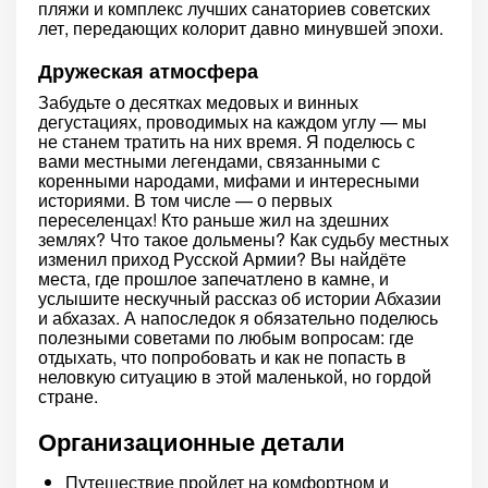
пляжи и комплекс лучших санаториев советских
лет, передающих колорит давно минувшей эпохи.
Дружеская атмосфера
Забудьте о десятках медовых и винных
дегустациях, проводимых на каждом углу — мы
не станем тратить на них время. Я поделюсь с
вами местными легендами, связанными с
коренными народами, мифами и интересными
историями. В том числе — о первых
переселенцах! Кто раньше жил на здешних
землях? Что такое дольмены? Как судьбу местных
изменил приход Русской Армии? Вы найдёте
места, где прошлое запечатлено в камне, и
услышите нескучный рассказ об истории Абхазии
и абхазах. А напоследок я обязательно поделюсь
полезными советами по любым вопросам: где
отдыхать, что попробовать и как не попасть в
неловкую ситуацию в этой маленькой, но гордой
стране.
Организационные детали
Путешествие пройдет на комфортном и