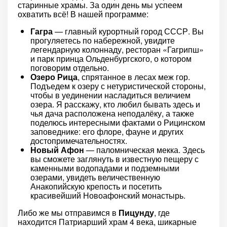
старинные храмы. За один день мы успеем
охватить всё! В нашей программе:
Гагра
— главный курортный город СССР. Вы
прогуляетесь по набережной, увидите
легендарную колоннаду, ресторан «Гагрипш»
и парк принца Ольденбургского, о котором
поговорим отдельно.
Озеро Рица
, спрятанное в лесах меж гор.
Подъедем к озеру с нетуристической стороны,
чтобы в уединении насладиться величием
озера. Я расскажу, кто любил бывать здесь и
чья дача расположена неподалёку, а также
поделюсь интересными фактами о Рицинском
заповеднике: его флоре, фауне и других
достопримечательностях.
Новый Афон
— паломническая мекка. Здесь
вы сможете заглянуть в известную пещеру с
каменными водопадами и подземными
озерами, увидеть величественную
Анакопийскую крепость и посетить
красивейший Новоафонский монастырь.
Либо же мы отправимся в
Пицунду
, где
находится Патриарший храм 4 века, шикарные