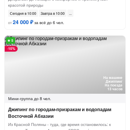
красотой природы
Сегодня в 10:00
Завтра в 10:00
24 000 ₽
за всё до 6 чел.
от
1 отзыв
-
10%
На машине
Джиппинг
На поезде
13 часов
Мини-группа
до 8 чел.
Джипинг по городам-призракам и водопадам
Восточной Абхазии
Из Красной Поляны - туда, где время остановилось: к