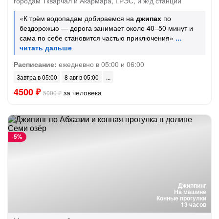
городам Ткварчал и Акармара, ГРЭС, и ж/д станции
«К трём водопадам добираемся на
джипах
по
бездорожью — дорога занимает около 40–50 минут и
сама по себе становится частью приключения»
Расписание:
ежедневно в 05:00 и 06:00
Завтра в 05:00
8 авг в 05:00
4500 ₽
за человека
5000 ₽
-
5%
Джиппинг
На машине
Конные прогулки
13 часов