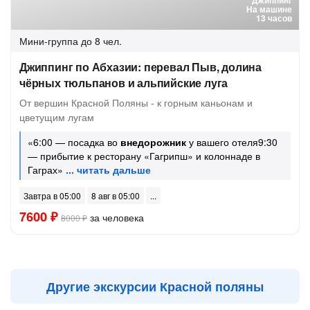
Джиппинг
На машине
13 часов
Мини-группа
до 8 чел.
Джиппинг по Абхазии: перевал Пыв, долина
чёрных тюльпанов и альпийские луга
От вершин Красной Поляны - к горным каньонам и
цветущим лугам
«6:00 — посадка во
внедорожник
у вашего отеля9:30
— прибытие к ресторану «Гагрипш» и колоннаде в
Гаграх»
Завтра в 05:00
8 авг в 05:00
7600 ₽
за человека
8000 ₽
Другие экскурсии Красной поляны