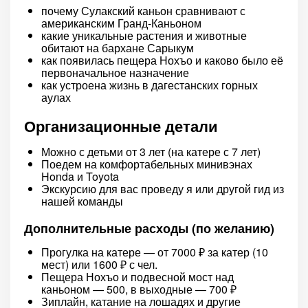
почему Сулакский каньон сравнивают с
американским Гранд-Каньоном
какие уникальные растения и животные
обитают на бархане Сарыкум
как появилась пещера Нохъо и каково было её
первоначальное назначение
как устроена жизнь в дагестанских горных
аулах
Организационные детали
Можно с детьми от 3 лет (на катере с 7 лет)
Поедем на комфортабельных минивэнах
Honda и Toyota
Экскурсию для вас проведу я или другой гид из
нашей команды
Дополнительные расходы (по желанию)
Прогулка на катере — от 7000 ₽ за катер (10
мест) или 1600 ₽ с чел.
Пещера Нохъо и подвесной мост над
каньоном — 500, в выходные — 700 ₽
Зиплайн, катание на лошадях и другие