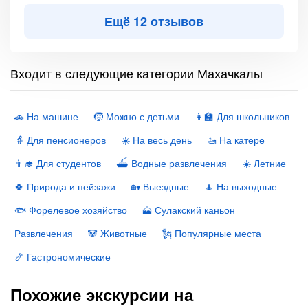
Ещё 12 отзывов
Входит в следующие категории Махачкалы
🚗 На машине
🧒 Можно с детьми
👩‍🏫 Для школьников
👵 Для пенсионеров
☀️ На весь день
🚤 На катере
👨‍🎓 Для студентов
⛴ Водные развлечения
☀️ Летние
🍀 Природа и пейзажи
🏡 Выездные
🧘 На выходные
🐟 Форелевое хозяйство
🗻 Сулакский каньон
Развлечения
🐼 Животные
🗽 Популярные места
🍤 Гастрономические
Похожие экскурсии на