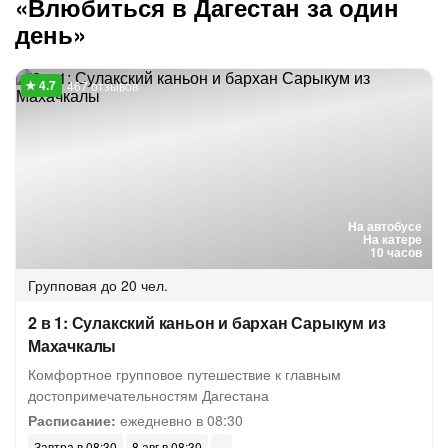
«Влюбиться в Дагестан за один
день»
467 отзывов
На автобусе
На катере
10 часов
Групповая
до 20 чел.
2 в 1: Сулакский каньон и бархан Сарыкум из
Махачкалы
Комфортное групповое путешествие к главным
достопримечательностям Дагестана
Расписание:
ежедневно в 08:30
Завтра в 08:30
8 авг в 08:30