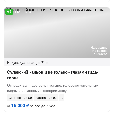
142 отзыва
На машине
На катере
13 часов
Индивидуальная
до 7 чел.
Сулакский каньон и не только - глазами гида-
горца
Отправиться навстречу пустыне, головокружительным
видам и истинному гостеприимству
Сегодня в 08:00
Завтра в 08:00
15 000 ₽
за всё до 7 чел.
от