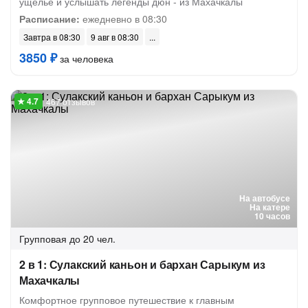
ущелье и услышать легенды дюн - из Махачкалы
Расписание:
ежедневно в 08:30
Завтра в 08:30
9 авг в 08:30
3850 ₽
за человека
467 отзывов
На автобусе
На катере
10 часов
Групповая
до 20 чел.
2 в 1: Сулакский каньон и бархан Сарыкум из
Махачкалы
Комфортное групповое путешествие к главным