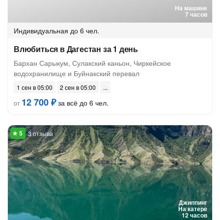
На машине
7 часов
Индивидуальная
до 6 чел.
Влюбиться в Дагестан за 1 день
Бархан Сарыкум, Сулакский каньон, Чиркейское
водохранилище и Буйнакский перевал
1 сен в 05:00
2 сен в 05:00
12 700 ₽
за всё до 6 чел.
от
3 отзыва
Джиппинг
На катере
12 часов