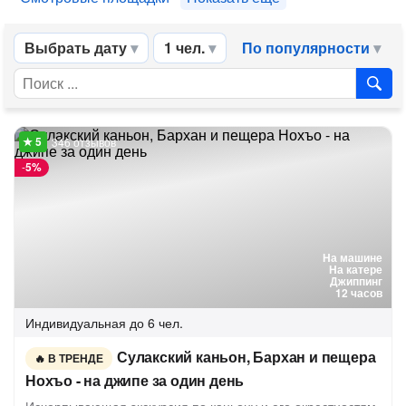
Выбрать дату
1 чел.
По популярности
346 отзывов
-
5%
На машине
На катере
Джиппинг
12 часов
Индивидуальная
до 6 чел.
Сулакский каньон, Бархан и пещера
В ТРЕНДЕ
Нохъо - на джипе за один день