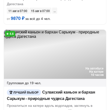
Дагестана
11 авг в 07:00
15 авг в 07:00
9870 ₽
за всё до 4 чел.
от
22 отзыва
На автобусе
На катере
10 часов
Групповая
до 19 чел.
Сулакский каньон и бархан
ЛУЧШИЙ ВЫБОР
Сарыкум - природные чудеса Дагестана
Прокатиться на катере вдоль водопадов, заглянуть в