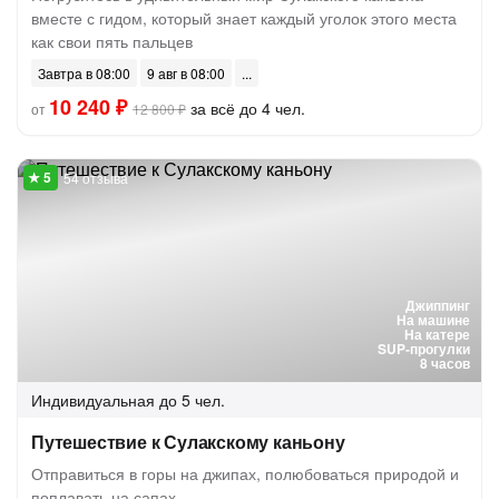
вместе с гидом, который знает каждый уголок этого места
как свои пять пальцев
Завтра в 08:00
9 авг в 08:00
10 240 ₽
за всё до 4 чел.
от
12 800 ₽
54 отзыва
Джиппинг
На машине
На катере
SUP-прогулки
8 часов
Индивидуальная
до 5 чел.
Путешествие к Сулакскому каньону
Отправиться в горы на джипах, полюбоваться природой и
поплавать на сапах