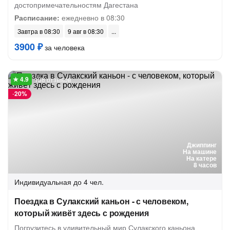
достопримечательностям Дагестана
Расписание:
ежедневно в 08:30
Завтра в 08:30
9 авг в 08:30
3900 ₽
за человека
138 отзывов
-
20%
Джиппинг
На машине
На катере
8 часов
Индивидуальная
до 4 чел.
Поездка в Сулакский каньон - с человеком,
который живёт здесь с рождения
Погрузитесь в удивительный мир Сулакского каньона