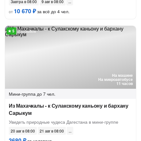
Завтра в 08:00
9 авг в 08:00
10 670 ₽
за всё до 4 чел.
от
7 отзывов
На машине
На микроавтобусе
11 часов
Мини-группа
до 7 чел.
Из Махачкалы - к Сулакскому каньону и бархану
Сарыкум
Увидеть природные чудеса Дагестана в мини-группе
20 авг в 08:00
21 авг в 08:00
3680 ₽
за человека