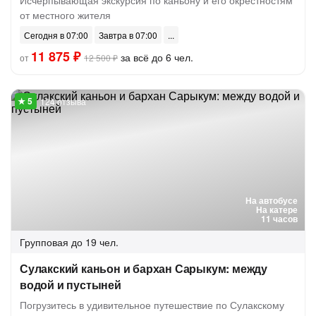
Исчерпывающая экскурсия по каньону и его окрестностям
от местного жителя
Сегодня в 07:00
Завтра в 07:00
11 875 ₽
за всё до 6 чел.
от
12 500 ₽
124 отзыва
На автобусе
На катере
11 часов
Групповая
до 19 чел.
Сулакский каньон и бархан Сарыкум: между
водой и пустыней
Погрузитесь в удивительное путешествие по Сулакскому