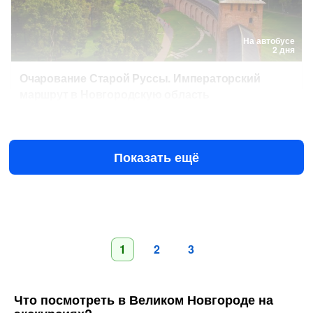
На автобусе
2 дня
Очарование Старой Руссы. Императорский
маршрут в Новгородскую область
15 авг в 10:00
22 авг в 10:00
18 816 ₽
за человека
от
Показать ещё
1
2
3
Что посмотреть в Великом Новгороде на