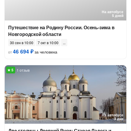
На автобусе
5 дней
Путешествие на Родину России. Осень-зима в
Новгородской области
30 сен в 10:00
7 окт в 10:00
46 694 ₽
за человека
от
1 отзыв
На автобусе
3 дня
Две столицы Древней Руси: Старая Ладога и