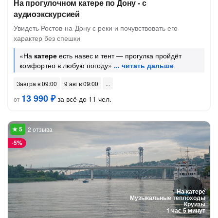
На прогулочном катере по Дону - с
аудиоэкскурсией
Увидеть Ростов-на-Дону с реки и почувствовать его
характер без спешки
«На
катере
есть навес и тент — прогулка пройдёт
комфортно в любую погоду»
Завтра в 09:00
9 авг в 09:00
13 990 ₽
за всё до 11 чел.
от
2 отзыва
-
5%
На катере
Музыкальные теплоходы
Круизы
1 час 5 минут