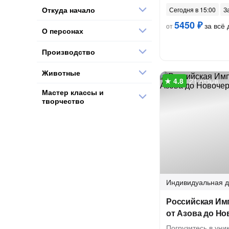
Откуда начало
Сегодня в 15:00
З
5450 ₽
за всё 
от
О персонах
Производство
Животные
21 отзыв
Мастер классы и
творчество
Индивидуальная
д
Российская Имп
от Азова до Но
Погрузитесь в уни