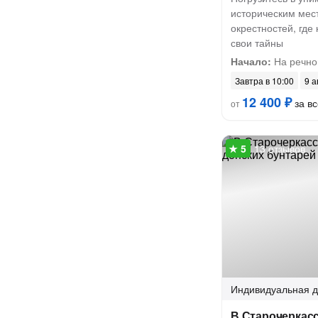
историческим мес
окрестностей, где
свои тайны
Начало:
На речно
Завтра в 10:00
9 а
12 400 ₽
за вс
от
13 отзывов
Индивидуальная
д
В Старочеркасс