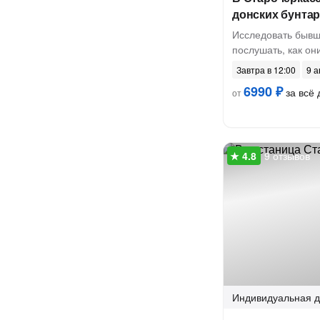
донских бунта
Исследовать бывш
послушать, как он
Завтра в 12:00
9 а
6990 ₽
за всё 
от
9 отзывов
Индивидуальная
д