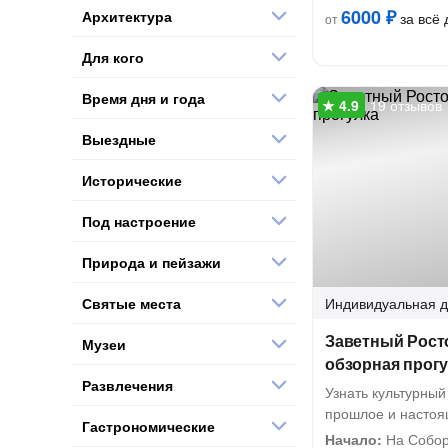
6000 ₽
Архитектура
за всё 
от
Для кого
Время дня и года
19 отзывов
Выездные
Исторические
Под настроение
Природа и пейзажи
Святые места
Индивидуальная
д
Заветный Рост
Музеи
обзорная прог
Развлечения
Узнать культурный
прошлое и насто
Гастрономические
Начало:
На Собор