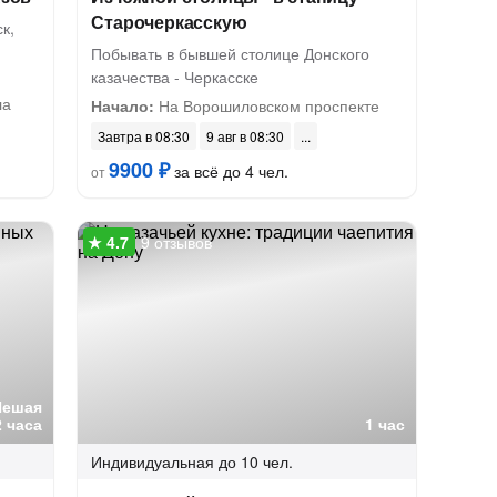
Старочеркасскую
к,
Побывать в бывшей столице Донского
казачества - Черкасске
ла
Начало:
На Ворошиловском проспекте
Завтра в 08:30
9 авг в 08:30
9900 ₽
за всё до 4 чел.
от
9 отзывов
Пешая
2 часа
1 час
Индивидуальная
до 10 чел.