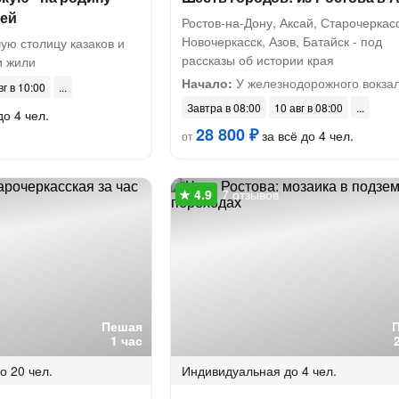
рей
Ростов-на-Дону, Аксай, Старочеркасс
Новочеркасск, Азов, Батайск - под
ую столицу казаков и
рассказы об истории края
и жили
Начало:
У железнодорожного вокза
вг в 10:00
Завтра в 08:00
10 авг в 08:00
до 4 чел.
28 800 ₽
за всё до 4 чел.
от
7 отзывов
Пешая
1 час
о 20 чел.
Индивидуальная
до 4 чел.