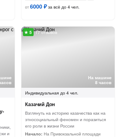
6000 ₽
за всё до 4 чел.
от
17 отзывов
ашине
На машине
часов
8 часов
Индивидуальная
до 4 чел.
Казачий Дон
у-
Взглянуть на историю казачества как на
этносоциальный феномен и поразиться
его роли в жизни России
ники,
ски и
Начало:
На Привокзальной площади