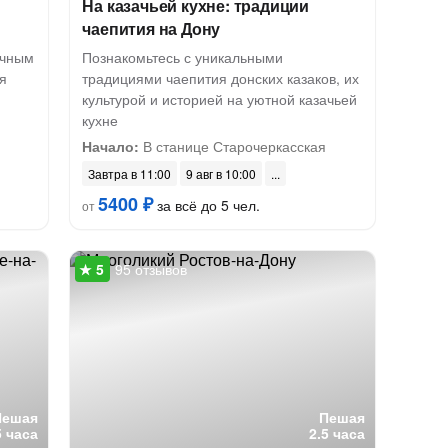
На казачьей кухне: традиции
чаепития на Дону
ичным
Познакомьтесь с уникальными
я
традициями чаепития донских казаков, их
культурой и историей на уютной казачьей
кухне
Начало:
В станице Старочеркасская
Завтра в 11:00
9 авг в 10:00
5400 ₽
за всё до 5 чел.
от
95 отзывов
Пешая
Пешая
5 часа
2.5 часа