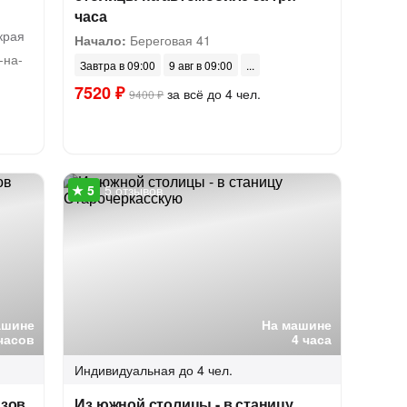
часа
края
Начало:
Береговая 41
-на-
Завтра в 09:00
9 авг в 09:00
7520 ₽
за всё до 4 чел.
9400 ₽
5 отзывов
ашине
На машине
часов
4 часа
Индивидуальная
до 4 чел.
Азов
Из южной столицы - в станицу