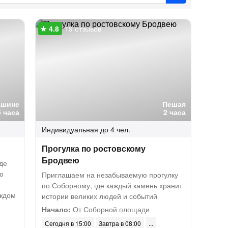
19 отзывов
ашине
Пешая
5 часа
2 часа
Индивидуальная
до 4 чел.
Прогулка по ростовскому
Бродвею
де
ю
Приглашаем на незабываемую прогулку
по Соборному, где каждый камень хранит
аждом
истории великих людей и событий
Начало:
От Соборной площади
Сегодня в 15:00
Завтра в 08:00