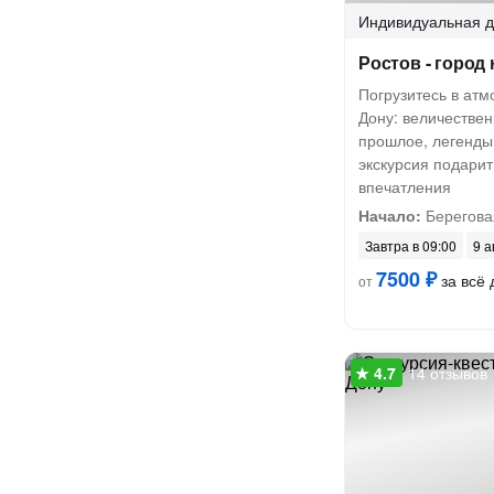
Индивидуальная
д
Ростов - город 
Погрузитесь в атм
Дону: величествен
прошлое, легенды
экскурсия подари
впечатления
Начало:
Берегова
Завтра в 09:00
9 а
7500 ₽
за всё 
от
14 отзывов