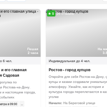
26 отзывов
Пешая
На м
2 часа
3.
о 6 чел.
Индивидуальная
до 4 чел.
 и его главная
Ростов - город купцов
ая Садовая
Откройте для себя Ростов-на-Дону, г
купцы и казаки создавали уникальну
рогулка по
атмосферу. Узнайте, как история и
е Ростова-на-Дону.
культура города переплетаются в к
м и настоящем города,
уголке
 событиях
Начало:
На Береговой улице
автра в 09:00