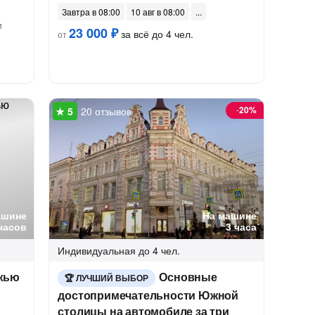
Завтра в 08:00
10 авг в 08:00
и
23 000 ₽
за всё до 4 чел.
от
-
20%
20 отзывов
ашине
На машине
часов
3 часа
Индивидуальная
до 4 чел.
ежью
Основные
ЛУЧШИЙ ВЫБОР
достопримечательности Южной
столицы на автомобиле за три