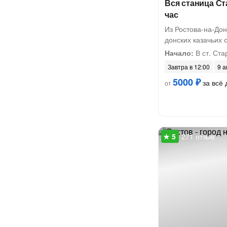
Вся станица Ст
час
Из Ростова-на-Дон
донских казачьих 
Начало:
В ст. Ста
Завтра в 12:00
9 а
5000 ₽
за всё 
от
271 отзыв