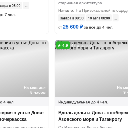
старинная архитектура
автра в 08:00
Начало:
На Привокзальной площад
до 7 чел.
Завтра в 08:00
10 авг в 08:00
25 600 ₽
за всё до 4 чел.
от
47 отзывов
На машине
На м
8 часов
9 
о 4 чел.
Индивидуальная
до 4 чел.
ерия в устье Дона:
Вдоль дельты Дона - к побер
вочеркасска
Азовского моря и Таганрогу
кальное путешествие по
От Ростова-на-Дону к берегу