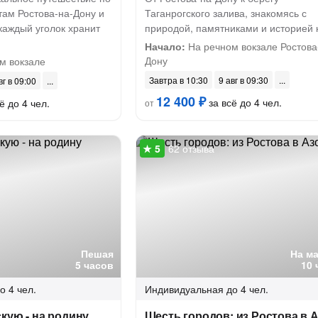
там Ростова-на-Дону и
Таганрогского залива, знакомясь с
 каждый уголок хранит
природой, памятниками и историей 
Начало:
На речном вокзале Ростова
Дону
м вокзале
Завтра в 10:30
9 авг в 09:30
вг в 09:00
12 400 ₽
за всё до 4 чел.
ё до 4 чел.
от
62 отзыва
Пешая
На м
5 часов
10 
о 4 чел.
Индивидуальная
до 4 чел.
кую - на родину
Шесть городов: из Ростова в 