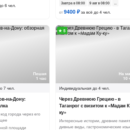
Завтра в 08:00
9 авг в 08:00
до 6 чел.
9400 ₽
за всё до 4 чел.
от
14 отзывов
Пешая
На м
1 час
10 
о 7 чел.
Индивидуальная
до 4 чел.
ов-на-Дону:
Через Древнюю Грецию - в
улка
Таганрог с визитом к «Мадам К
ку»
 код города через его
ящее
Интересные истории, древние памят
дивные виды, гастрономические изы
ной площади