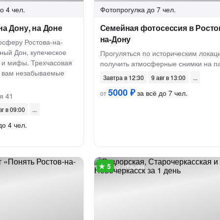
о 4 чел.
Фотопрогулка
до 7 чел.
на Дону, на Доне
Семейная фотосессия в Росто
на-Дону
осферу Ростова-на-
ный Дон, купеческое
Прогуляться по историческим локац
 и мифы. Трехчасовая
получить атмосферные снимки на п
т вам незабываемые
Завтра в 12:30
9 авг в 13:00
5000 ₽
за всё до 7 чел.
от
я 41
вг в 09:00
до 4 чел.
3 отзыва