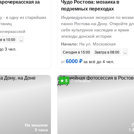
арочеркасская за
Чудо Ростова: мозаика в
подземных переходах
у - в одну из старейших
Индивидуальная экскурсия по моза
станиц
панно Ростова-на-Дону. Откройте дл
себя культурное наследие и яркие
рочеркасской
эпизоды донской истории
вг в 10:00
Начало:
На ул. Московская
до 3 чел.
Сегодня в 15:00
Завтра в 08:00
6000 ₽
за всё до 4 чел.
от
7 отзывов
На машине
3 часа
1.