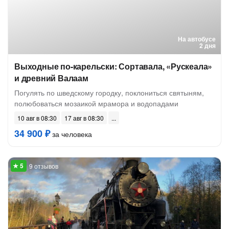
На автобусе
2 дня
Выходные по-карельски: Сортавала, «Рускеала»
и древний Валаам
Погулять по шведскому городку, поклониться святыням,
полюбоваться мозаикой мрамора и водопадами
10 авг в 08:30
17 авг в 08:30
34 900 ₽
за человека
9 отзывов