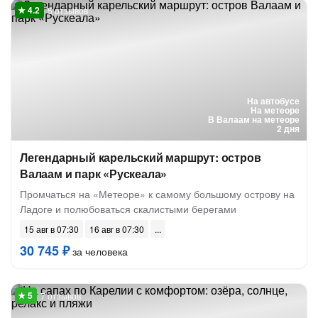
5 отзывов
На автобусе
На метеоре
В Валаам на метеоре
2 дня
Легендарный карельский маршрут: остров
Валаам и парк «Рускеала»
Промчаться на «Метеоре» к самому большому острову на
Ладоге и полюбоваться скалистыми берегами
15 авг в 07:30
16 авг в 07:30
30 745 ₽
за человека
7 отзывов