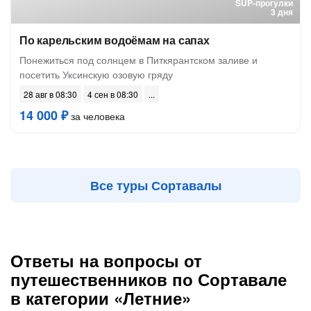
SUP-прогулки
3 дня
По карельским водоёмам на сапах
Понежиться под солнцем в Питкярантском заливе и
посетить Уксинскую озовую гряду
28 авг в 08:30
4 сен в 08:30
14 000 ₽
за человека
Все туры Сортавалы
Ответы на вопросы от
путешественников по Сортавале
в категории «Летние»