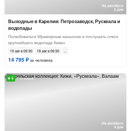
На автобусе
2 дня
Выходные в Карелии: Петрозаводск, Рускеала и
водопады
Полюбоваться Мраморным каньоном и послушать плеск
крупнейшего водопада Кивач
15 авг в 06:30
16 авг в 06:30
14 795 ₽
за человека
7 отзывов
На автобусе
4 дня