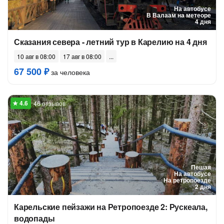
На автобусе
В Валаам на метеоре
4 дня
Сказания севера - летний тур в Карелию на 4 дня
10 авг в 08:00
17 авг в 08:00
67 500 ₽
за человека
46 отзывов
Пешая
На автобусе
На ретропоезде
2 дня
Карельские пейзажи на Ретропоезде 2: Рускеала,
водопады