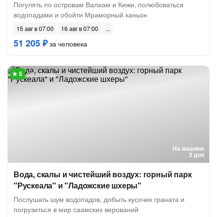
Погулять по островам Валаам и Кижи, полюбоваться
водопадами и обойти Мраморный каньон
15 авг в 07:00
16 авг в 07:00
51 205 ₽
за человека
32 отзыва
На машине
3 дня
Вода, скалы и чистейший воздух: горный парк
"Рускеала" и "Ладожские шхеры"
Послушать шум водопадов, добыть кусочек граната и
погрузиться в мир саамских верований