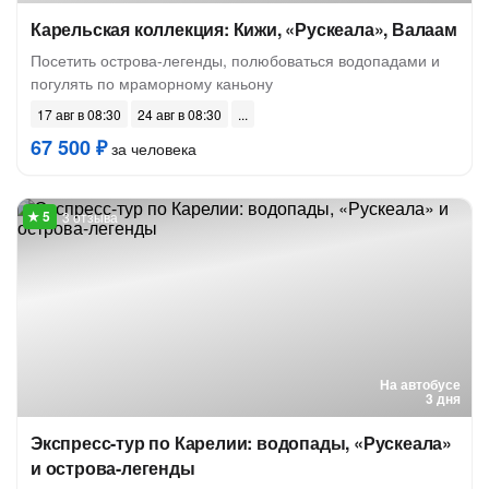
Карельская коллекция: Кижи, «Рускеала», Валаам
Посетить острова-легенды, полюбоваться водопадами и
погулять по мраморному каньону
17 авг в 08:30
24 авг в 08:30
67 500 ₽
за человека
3 отзыва
На автобусе
3 дня
Экспресс-тур по Карелии: водопады, «Рускеала»
и острова-легенды