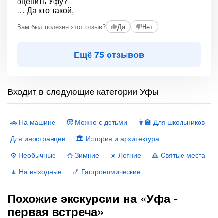
Вам был полезен этот отзыв?
Да
Нет
Ещё 75 отзывов
Входит в следующие категории Уфы
🚗 На машине
🧒 Можно с детьми
👩‍🏫 Для школьников
Для иностранцев
🏛 История и архитектура
⚙️ Необычные
☃️ Зимние
☀️ Летние
🙏 Святые места
🧘 На выходные
🍤 Гастрономические
Похожие экскурсии на «Уфа -
первая встреча»