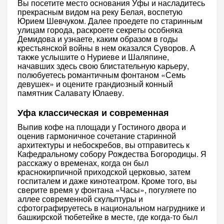
Вы посетите место основания Уфы и насладитесь
прекрасным видом на реку Белая, воспетую
Юрием Шевчуком. Далее проедете по старинным
улицам города, раскроете секреты особняка
Демидова и узнаете, каким образом в годы
крестьянской войны в нем оказался Суворов. А
также услышите о Нуриеве и Шаляпине,
начавших здесь свою блистательную карьеру,
полюбуетесь романтичным фонтаном «Семь
девушек» и оцените грандиозный конный
памятник Салавату Юлаеву.
Уфа классическая и современная
Выпив кофе на площади у Гостиного двора и
оценив гармоничное сочетание старинной
архитектуры и небоскребов, вы отправитесь к
Кафедральному собору Рождества Богородицы. Я
расскажу о временах, когда он был
краснокирпичной приходской церковью, затем
госпиталем и даже кинотеатром. Кроме того, вы
сверите время у фонтана «Часы», погуляете по
аллее современной скульптуры и
сфотографируетесь в национальном нагруднике и
башкирской тюбетейке в месте, где когда-то был