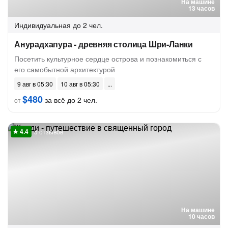
На машине
13 часов
Индивидуальная
до 2 чел.
Анурадхапура - древняя столица Шри-Ланки
Посетить культурное сердце острова и познакомиться с
его самобытной архитектурой
9 авг в 05:30
10 авг в 05:30
$480
за всё до 2 чел.
от
5 отзывов
На машине
10 часов