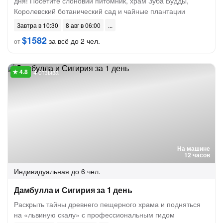
дня! Посетите слоновий питомник, храм Зуба Будды,
Королевский ботанический сад и чайные плантации
Завтра в 10:30
8 авг в 06:00
$1582
за всё до 2 чел.
от
4 отзыва
На машине
12 часов
Индивидуальная
до 6 чел.
Дамбулла и Сигирия за 1 день
Раскрыть тайны древнего пещерного храма и подняться
на «львиную скалу» с профессиональным гидом