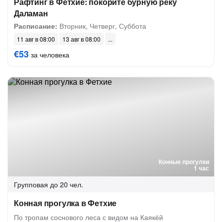
Рафтинг в Фетхие: покорите бурную реку
Даламан
Расписание:
Вторник, Четверг, Суббота
11 авг в 08:00
13 авг в 08:00
€53
за человека
Конные прогулки
1 час
Групповая
до 20 чел.
Конная прогулка в Фетхие
По тропам соснового леса с видом на Каякёй