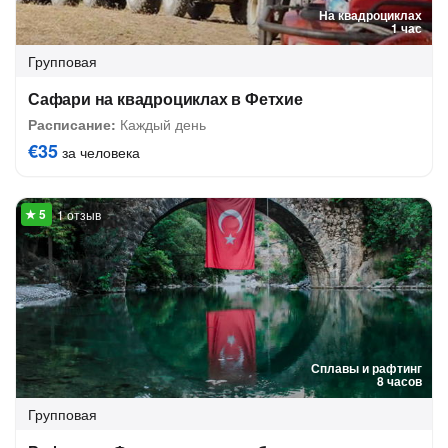
На квадроциклах
1 час
Групповая
Сафари на квадроциклах в Фетхие
Расписание:
Каждый день
€35
за человека
1 отзыв
Сплавы и рафтинг
8 часов
Групповая