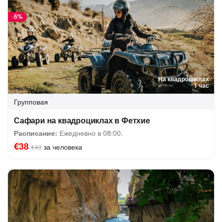
-
5%
На квадроциклах
1 час
Групповая
Сафари на квадроциклах в Фетхие
Расписание:
Ежедневно в 08:00.
€38
за человека
€40