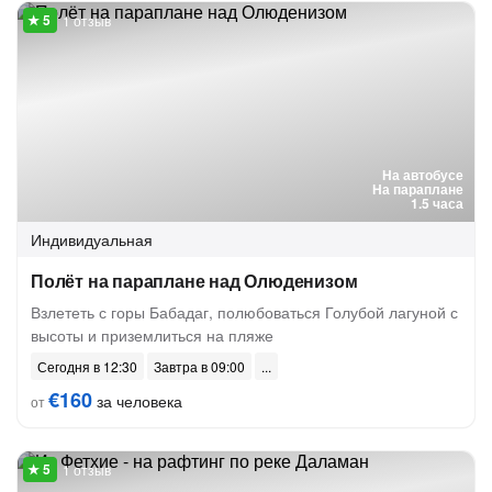
1 отзыв
На автобусе
На параплане
1.5 часа
Индивидуальная
Полёт на параплане над Олюденизом
Взлететь с горы Бабадаг, полюбоваться Голубой лагуной с
высоты и приземлиться на пляже
Сегодня в 12:30
Завтра в 09:00
€160
за человека
от
1 отзыв