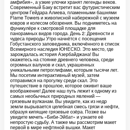
амфибия», а узкие улочки хранят легенды веков.
Современный Баку встретит вас футуристическим
центром Гейдара Алиева, пламенными башнями
Flame Towers и живописной набережной с музеем
ковров и колесом обозрения. Вы подниметесь на
фуникулёре к смотровой площадке для
панорамных видов города. День 2: Древности и
чудеса природы Утро начнётся с посещения
Гобустанского заповедника, включённого в список
Всемирного наследия ЮНЕСКО. Это место, где
зарождалась история Азербайджана! Вы
окажетесь на стоянке древнего человека, среди
огромных валунов и скал, украшенных
уникальными петроглифами, которым тысячи лет.
Мы посетим интерактивный музей, затем
отправимся на прогулку среди скал. Это
путешествие в прошлое, которое оживит ваше
воображение! Далее наш путь лежит к одному из
самых необычных природных явлений —
грязевым вулканам. Вы увидите, как из недр
земли вырывается целебная смесь грязи и нефти,
образуя кипящие грязевые озёра. Позже вы
увидите мечеть «Биби-Эйбат» и узнаете её
непростую судьбу. А также мы рассмотрим макет
первой в мире нефтяной вышки. Макет