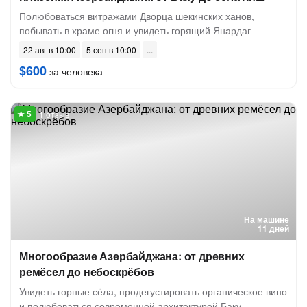
Полюбоваться витражами Дворца шекинских ханов,
побывать в храме огня и увидеть горящий Янардаг
22 авг в 10:00
5 сен в 10:00
$600
за человека
1 отзыв
На машине
11 дней
Многообразие Азербайджана: от древних
ремёсел до небоскрёбов
Увидеть горные сёла, продегустировать органическое вино
и полюбоваться современной архитектурой Баку