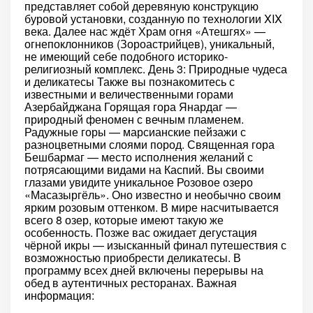
представляет собой деревяную конструкцию
буровой установки, созданную по технологии XIX
века. Далее нас ждёт Храм огня «Атешгях» —
огнепоклонников (Зороастрийцев), уникальный,
не имеющий себе подобного историко-
религиозный комплекс. День 3: Природные чудеса
и деликатесы Также вы познакомитесь с
известными и величественными горами
Азербайджана Горящая гора Янардаг —
природный феномен с вечным пламенем.
Радужные горы — марсианские пейзажи с
разноцветными слоями пород. Священная гора
Бешбармаг — место исполнения желаний с
потрясающими видами на Каспий. Вы своими
глазами увидите уникальное Розовое озеро
«Масазыргёль». Оно известно и необычно своим
ярким розовым оттенком. В мире насчитывается
всего 8 озер, которые имеют такую же
особенность. Позже вас ожидает дегустация
чёрной икры — изысканный финал путешествия с
возможностью приобрести деликатесы. В
программу всех дней включены перерывы на
обед в аутентичных ресторанах. Важная
информация: