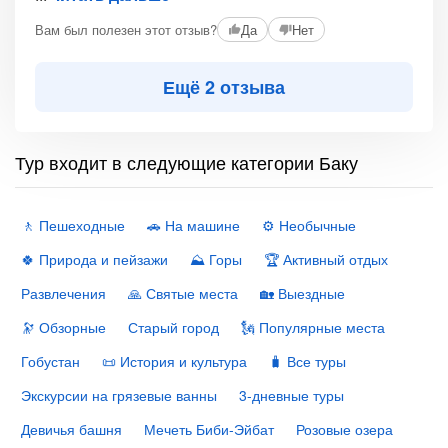
Вам был полезен этот отзыв?
Да
Нет
Ещё 2 отзыва
Тур входит в следующие категории Баку
🚶 Пешеходные
🚗 На машине
⚙️ Необычные
🍀 Природа и пейзажи
⛰ Горы
🏆 Активный отдых
Развлечения
🙏 Святые места
🏡 Выездные
🔭 Обзорные
Старый город
🗽 Популярные места
Гобустан
📜 История и культура
🧳 Все туры
Экскурсии на грязевые ванны
3-дневные туры
Девичья башня
Мечеть Биби-Эйбат
Розовые озера