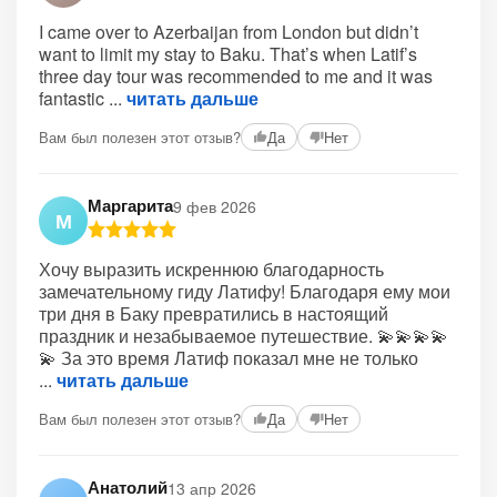
I came over to Azerbaijan from London but didn’t
want to limit my stay to Baku. That’s when Latif’s
three day tour was recommended to me and it was
fantastic
читать дальше
Вам был полезен этот отзыв?
Да
Нет
Маргарита
9 фев 2026
М
Хочу выразить искреннюю благодарность
замечательному гиду Латифу! Благодаря ему мои
три дня в Баку превратились в настоящий
праздник и незабываемое путешествие. 💫💫💫💫
💫 За это время Латиф показал мне не только
читать дальше
Вам был полезен этот отзыв?
Да
Нет
Анатолий
13 апр 2026