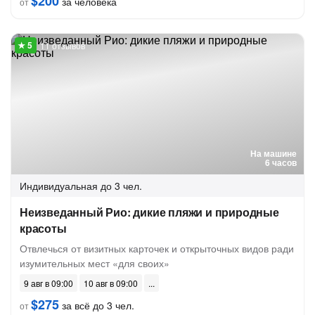
$200
за человека
от
11 отзывов
На машине
6 часов
Индивидуальная
до 3 чел.
Неизведанный Рио: дикие пляжи и природные
красоты
Отвлечься от визитных карточек и открыточных видов ради
изумительных мест «для своих»
9 авг в 09:00
10 авг в 09:00
$275
за всё до 3 чел.
от