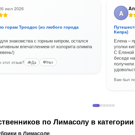
An
26 июл 2026
A
по горам Троодос (из любого города
Путешест
Кипра)
для знакомства с горным кипром, остался
Елена – п
зитивным впечатлением от колорита олимпа
уголки ки
евень!)
С Еленой 
беседе на
 этот отзыв?
Да
Нет
получили 
удовольст
Вам был по
ственников по Лимасолу в категории
убрики в Лимасоле