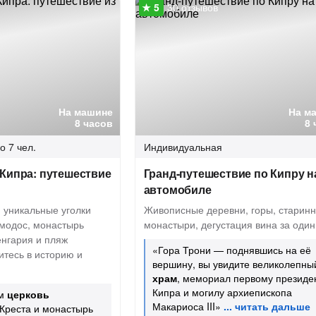
30 отзывов
На машине
На м
8 часов
8 
о 7 чел.
Индивидуальная
Кипра: путешествие
Гранд-путешествие по Кипру н
автомобиле
 уникальные уголки
Живописные деревни, горы, старин
модос, монастырь
монастыри, дегустация вина за один
енгария и пляж
«Гора Трони — поднявшись на её
итесь в историю и
вершину, вы увидите великолепны
храм
, мемориал первому президе
Кипра и могилу архиепископа
им
церковь
Макариоса III»
Креста и монастырь