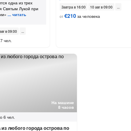
ится одна из трех
Завтра в 16:00
10 авг в 09:00
я Святым Лукой при
ии»
€210
за человека
от
авг в 09:00
7 чел.
На машине
8 часов
о 6 чел.
из любого города острова по