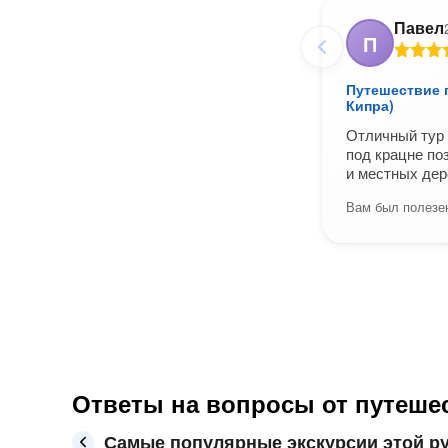
Павел
П
Путешествие 
Кипра)
Отличный тур 
под крацне по
и местных дер
Вам был полезен
Ответы на вопросы от путеше
Самые популярные экскурсии этой р