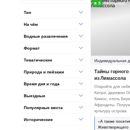
13 отзывов
Тип
На чём
Водные развлечения
Формат
Тематические
Индивидуальная
д
Тайны горного 
Природа и пейзажи
из Лимассола
Время дня и года
Откройте для себя
Кипра: деревню О
Выездные
Киккос, отель Бер
Афродиты. Погруз
Популярные места
культуру острова
Исторические
«А также посет
Животворящего 