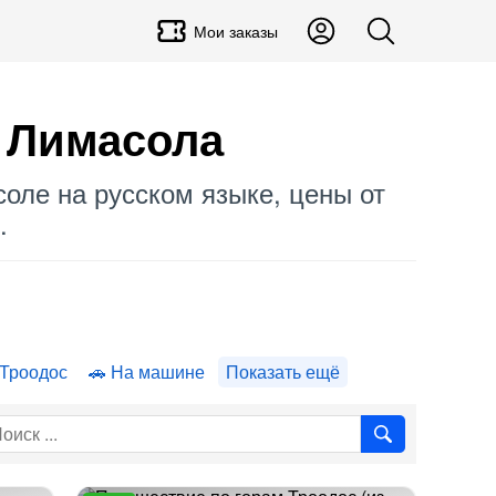
Мои заказы
ы Лимасола
соле на русском языке, цены от
.
 Троодос
На машине
Показать ещё