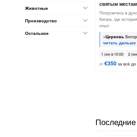
святым местам
Животные
Погрузитесь в дух
Кипра, где истори
Производство
опыт
Остальное
«
Церковь
Богор
1 сен в 10:00
2 сен
€350
за всё до 
от
Последние 