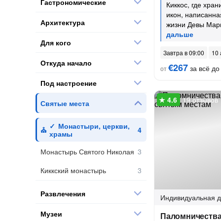
Гастрономические
Киккос, где хран
икон, написанна
Архитектура
жизни Девы Мар
Для кого
Завтра в 09:00
10 
Откуда начало
€267
за всё до 
от
Под настроение
19 отзывов
Святые места
Монастыри, церкви,
храмы
Монастырь Святого Николая
Киккский монастырь
Развлечения
Индивидуальная
д
Музеи
Паломничества 