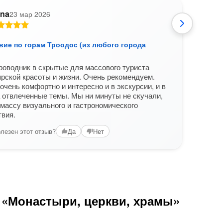
na
23 мар 2026
О
вие по горам Троодос (из любого города
Путе
Кипр
роводник в скрытые для массового туриста
Спас
прской красоты и жизни. Очень рекомендуем.
поез
очень комфортно и интересно и в экскурсии, и в
Поез
 отвлеченные темы. Мы ни минуты не скучали,
коли
массу визуального и гастрономического
Кипра
вия.
Вам б
лезен этот отзыв?
Да
Нет
 «Монастыри, церкви, храмы»