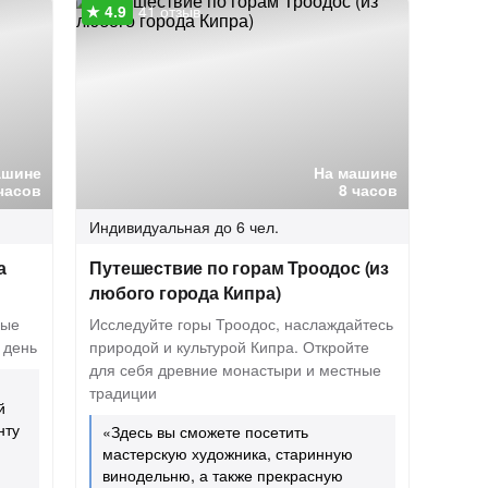
41 отзыв
ашине
На машине
часов
8 часов
Индивидуальная
до 6 чел.
а
Путешествие по горам Троодос (из
любого города Кипра)
ные
Исследуйте горы Троодос, наслаждайтесь
 день
природой и культурой Кипра. Откройте
для себя древние монастыри и местные
традиции
й
нту
«Здесь вы сможете посетить
мастерскую художника, старинную
винодельню, а также прекрасную