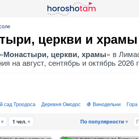
соле
стыри, церкви и храм
«
» в Лима
Монастыри, церкви, храмы
я на август, сентябрь и октябрь 2026 г
й сад Троодоса
Деревня Омодос
Винодельни
Гора
1 чел.
По популярности