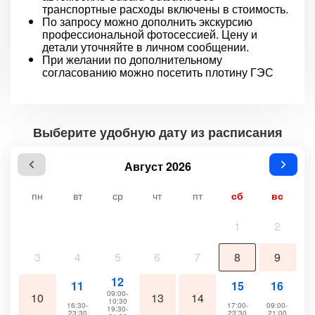
транспортные расходы включены в стоимость.
По запросу можно дополнить экскурсию
профессиональной фотосессией. Цену и
детали уточняйте в личном сообщении.
При желании по дополнительному
согласованию можно посетить плотину ГЭС
Выберите удобную дату из расписания
Август 2026
пн
вт
ср
чт
пт
сб
вс
1
2
3
4
5
6
7
8
9
12
11
15
16
09:00-
10
13
14
10:30
16:30-
17:00-
09:00-
19:30-
23:30
23:30
21:00