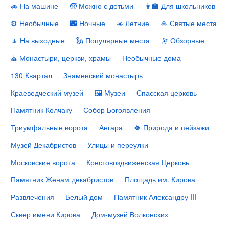
🚗 На машине
🧒 Можно с детьми
👩‍🏫 Для школьников
⚙️ Необычные
🌃 Ночные
☀️ Летние
🙏 Святые места
🧘 На выходные
🗽 Популярные места
🔭 Обзорные
⛪️ Монастыри, церкви, храмы
Необычные дома
130 Квартал
Знаменский монастырь
Краеведческий музей
🖼 Музеи
Спасская церковь
Памятник Колчаку
Собор Богоявления
Триумфальные ворота
Ангара
🍀 Природа и пейзажи
Музей Декабристов
Улицы и переулки
Московские ворота
Крестовоздвиженская Церковь
Памятник Женам декабристов
Площадь им. Кирова
Развлечения
Белый дом
Памятник Александру III
Сквер имени Кирова
Дом‑музей Волконских