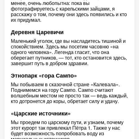
менее, очень любопытна: пока вы
фотографируетесь с карельскими зайцами, я
расскажу о том, почему они здесь появились и кто
их придумал.
Деревня Царевичи
Маленький уголок, где вы насладитесь тишиной и
спокойствием. Здесь мы посетим часовню «на
одного человека». Легенда гласит, что она
оберегает путников, — тот, кто остановится здесь,
завершит путь в добром здравии.
Этнопарк «гора Сампо»
Мы побываем в сказочной стране «Калевала».
Поднимемся на гору Сампо. Сампо считают
волшебным местом не просто так — ведь каждый,
кто дотронется до коры, обретает силу и удачу.
«Царские источники»
Мы проедем по царскому пути, и узнаем, почему
этот курорт так привлекал Пётра 1. Также у нас
будет возможность попробовать воду из
марциальных источников.