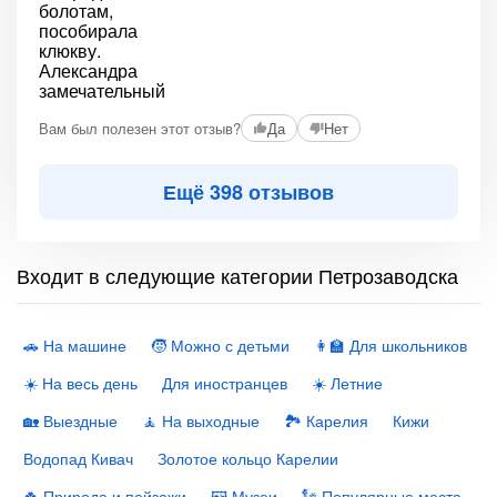
Вам был полезен этот отзыв?
Да
Нет
Ещё 398 отзывов
Входит в следующие категории Петрозаводска
🚗 На машине
🧒 Можно с детьми
👩‍🏫 Для школьников
☀️ На весь день
Для иностранцев
☀️ Летние
🏡 Выездные
🧘 На выходные
🏞 Карелия
Кижи
Водопад Кивач
Золотое кольцо Карелии
🍀 Природа и пейзажи
🖼 Музеи
🗽 Популярные места