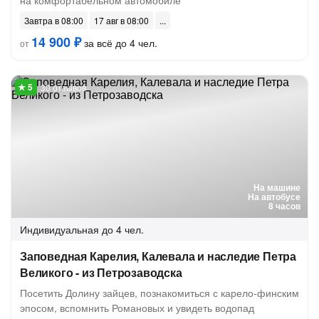
на комфортабельном автомобиле
Завтра в 08:00
17 авг в 08:00
14 900 ₽
за всё до 4 чел.
от
30 отзывов
На машине
На автобусе
8 часов
Индивидуальная
до 4 чел.
Заповедная Карелия, Калевала и наследие Петра
Великого - из Петрозаводска
Посетить Долину зайцев, познакомиться с карело-финским
эпосом, вспомнить Романовых и увидеть водопад