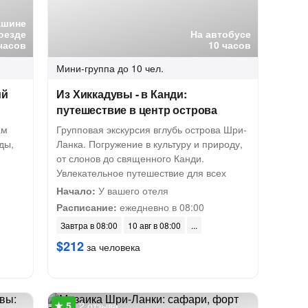
ашине
оезде
На автобусе
часов
10 часов
Мини-группа
до 10 чел.
ий
Из Хиккадувы - в Канди:
путешествие в центр острова
ам
Групповая экскурсия вглубь острова Шри-
ды,
Ланка. Погружение в культуру и природу,
от слонов до священного Канди.
Увлекательное путешествие для всех
Начало:
У вашего отеля
Расписание:
ежедневно в 08:00
Завтра в 08:00
10 авг в 08:00
$212
за человека
2 отзыва