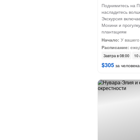
Поднимитесь на П
насладитесь волш
Экскурсия включа
Мохини и прогулк
плантациям
Начало:
У вашего
Расписание:
ежед
Завтра в 08:00
10 
$305
за человека