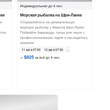
Индивидуальная
до 4 чел.
нки
Морская рыбалка на Шри-Ланке
и-
Отправляйтесь на увлекательную
морскую рыбалку у берегов Шри-Ланки.
ртон
Поймайте барракуду, тунца или окуня с
профессиональным гидом и насладитесь
океаном
11 авг в 07:00
12 авг в 07:00
$825
за всё до 4 чел.
от