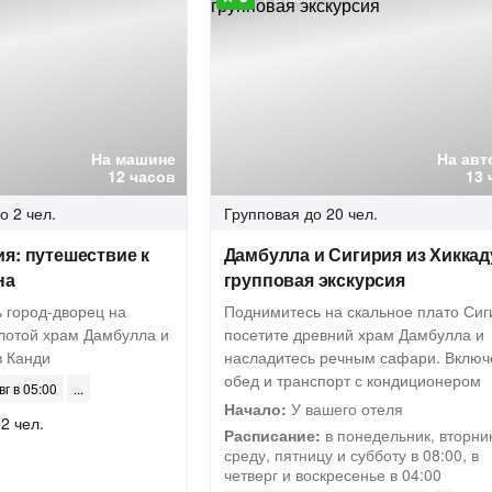
На машине
На авт
12 часов
13 
о 2 чел.
Групповая
до 20 чел.
я: путешествие к
Дамбулла и Сигирия из Хикка
на
групповая экскурсия
ь город-дворец на
Поднимитесь на скальное плато Сиг
олотой храм Дамбулла и
посетите древний храм Дамбулла и
в Канди
насладитесь речным сафари. Вклю
обед и транспорт с кондиционером
вг в 05:00
Начало:
У вашего отеля
2 чел.
Расписание:
в понедельник, вторник
среду, пятницу и субботу в 08:00, в
четверг и воскресенье в 04:00