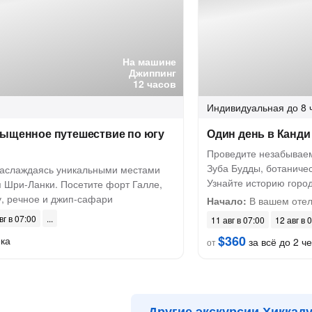
На машине
Джиппинг
12 часов
Индивидуальная
до 8 
сыщенное путешествие по югу
Один день в Канди
Проведите незабываем
Зуба Будды, ботаничес
наслаждаясь уникальными местами
Узнайте историю горо
 Шри-Ланки. Посетите форт Галле,
, речное и джип-сафари
Начало:
В вашем оте
вг в 07:00
11 авг в 07:00
12 авг в 
$360
ека
за всё до 2 че
от
Другие экскурсии Хиккад