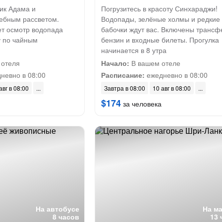
ик Адама и
Погрузитесь в красоту Синхараджи!
ебным рассветом.
Водопады, зелёные холмы и редкие
ет осмотр водопада
бабочки ждут вас. Включены трансф
у по чайным
бензин и входные билеты. Прогулка
начинается в 8 утра
 отеля
Начало:
В вашем отеле
невно в 08:00
Расписание:
ежедневно в 08:00
авг в 08:00
Завтра в 08:00
10 авг в 08:00
$174
за человека
На автобусе
На м
8 часов
13 