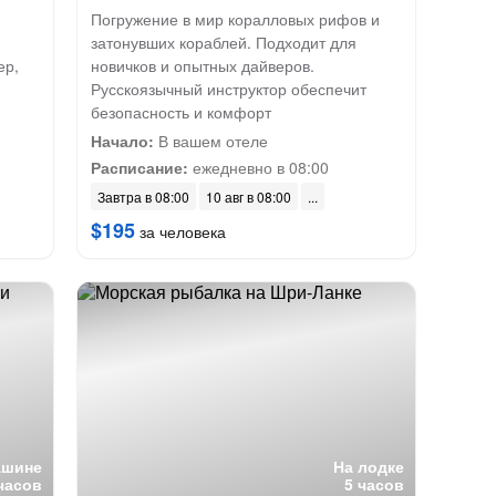
Погружение в мир коралловых рифов и
затонувших кораблей. Подходит для
ер,
новичков и опытных дайверов.
Русскоязычный инструктор обеспечит
безопасность и комфорт
Начало:
В вашем отеле
Расписание:
ежедневно в 08:00
Завтра в 08:00
10 авг в 08:00
$195
за человека
ашине
На лодке
часов
5 часов