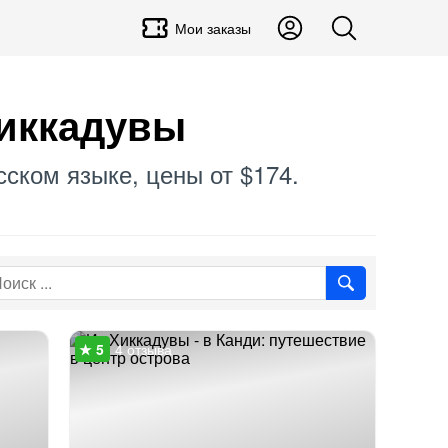
Мои заказы
Хиккадувы
сском языке, цены от $174.
4 отзыва