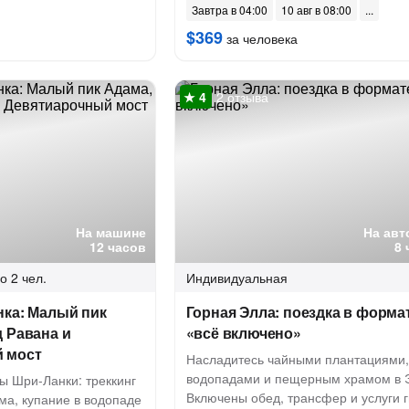
Завтра в 04:00
10 авг в 08:00
$369
за человека
2 отзыва
На машине
На авт
12 часов
8 
о 2 чел.
Индивидуальная
нка: Малый пик
Горная Элла: поездка в форма
 Равана и
«всё включено»
 мост
Насладитесь чайными плантациями,
водопадами и пещерным храмом в 
ы Шри-Ланки: треккинг
Включены обед, трансфер и услуги г
ма, купание в водопаде