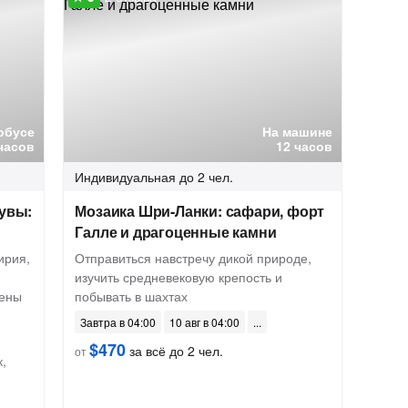
обусе
На машине
часов
12 часов
Индивидуальная
до 2 чел.
дувы:
Мозаика Шри-Ланки: сафари, форт
Галле и драгоценные камни
ирия,
Отправиться навстречу дикой природе,
изучить средневековую крепость и
чены
побывать в шахтах
Завтра в 04:00
10 авг в 04:00
$470
за всё до 2 чел.
от
,