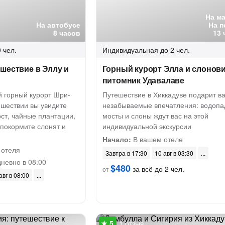
На м
На автобусе
На п
8 часов
13 
 чел.
Индивидуальная
до 2 чел.
шествие в Эллу и
Горный курорт Элла и слонов
питомник Удавалаве
й горный курорт Шри-
Путешествие в Хиккадуве подарит в
ешествии вы увидите
незабываемые впечатления: водопа
ст, чайные плантации,
мосты и слоны ждут вас на этой
покормите слонят и
индивидуальной экскурсии
Начало:
В вашем отеле
 отеля
Завтра в 17:30
10 авг в 03:30
невно в 08:00
$480
за всё до 2 чел.
от
авг в 08:00
1 отзыв