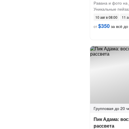
Равана и фото на
Уникальные пейза
10 авг в 08:00
11 а
$350
за всё до 
от
Групповая
до 20 ч
Пик Адама: вос
рассвета