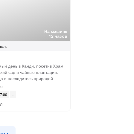
На машине
12 часов
чел.
ый день в Канди, посетив Храм
кий сад и чайные плантации.
да и насладитесь природой
ле
07:00
л.
увы