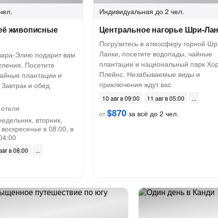
чел.
Индивидуальная
до 2 чел.
 её живописные
Центральное нагорье Шри-Ла
Погрузитесь в атмосферу горной Шр
Ланки, посетите водопады, чайные
вара-Элию подарит вам
плантации и национальный парк Хо
тления. Посетите
Плейнс. Незабываемые виды и
чайные плантации и
приключения ждут вас
 Завтрак и обед
10 авг в 09:00
11 авг в 05:00
 отеля
$870
за всё до 2 чел.
от
недельник, вторник,
 воскресенье в 08:00, в
04:00
авг в 08:00