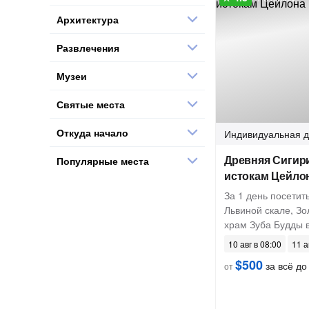
Архитектура
Развлечения
Музеи
Святые места
Откуда начало
Индивидуальная
д
Древняя Сигири
Популярные места
истокам Цейло
За 1 день посетит
Львиной скале, З
храм Зуба Будды 
10 авг в 08:00
11 а
$500
за всё до 
от