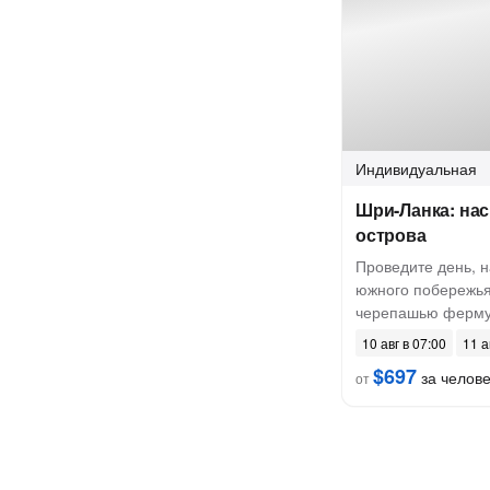
Индивидуальная
Шри-Ланка: на
острова
Проведите день, 
южного побережья
черепашью ферму
10 авг в 07:00
11 а
$697
за челов
от