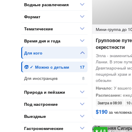
Водные развлечения
Формат
Тематические
Мини-группа
до 10
Групповое путе
Время дня и года
окрестности
Для кого
Элла - знамениты
Ланки. В этом пут
Можно с детьми
Девятиарочный мо
пещерный храм и 
Для иностранцев
обезьян
Начало:
У вашего
Природа и пейзажи
Расписание:
ежед
Завтра в 08:00
10 
Под настроение
$190
за человека
Выездные
Гастрономические
4 отзыва