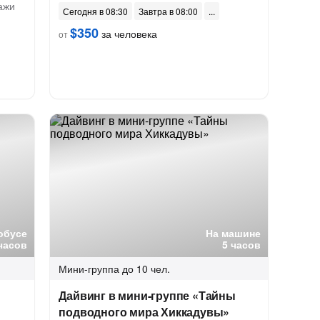
ажи
Сегодня в 08:30
Завтра в 08:00
$350
за человека
от
обусе
На машине
часов
5 часов
Мини-группа
до 10 чел.
Дайвинг в мини-группе «Тайны
подводного мира Хиккадувы»