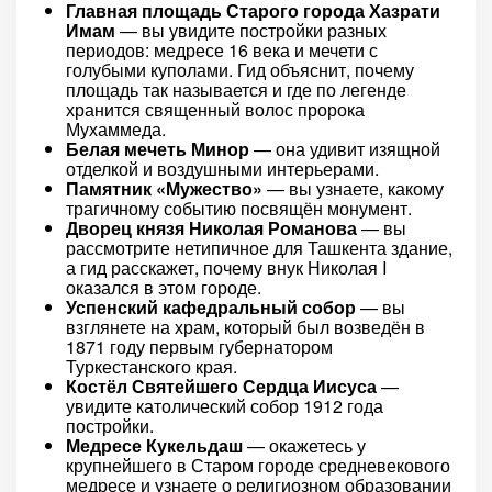
Главная площадь Старого города Хазрати
Имам
— вы увидите постройки разных
периодов: медресе 16 века и мечети с
голубыми куполами. Гид объяснит, почему
площадь так называется и где по легенде
хранится священный волос пророка
Мухаммеда.
Белая мечеть Минор
— она удивит изящной
отделкой и воздушными интерьерами.
Памятник «Мужество»
— вы узнаете, какому
трагичному событию посвящён монумент.
Дворец князя Николая Романова
— вы
рассмотрите нетипичное для Ташкента здание,
а гид расскажет, почему внук Николая I
оказался в этом городе.
Успенский кафедральный собор
— вы
взглянете на храм, который был возведён в
1871 году первым губернатором
Туркестанского края.
Костёл Святейшего Сердца Иисуса
—
увидите католический собор 1912 года
постройки.
Медресе Кукельдаш
— окажетесь у
крупнейшего в Старом городе средневекового
медресе и узнаете о религиозном образовании