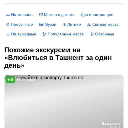
🚗 На машине
🧒 Можно с детьми
Для иностранцев
⚙️ Необычные
🖼 Музеи
☀️ Летние
🙏 Святые места
🧘 На выходные
🗽 Популярные места
🔭 Обзорные
Похожие экскурсии на
«Влюбиться в Ташкент за один
день»
55 отзывов
На машине
4 часа