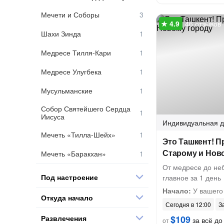
Мечети и Соборы
46 отзывов
Шахи Зинда
Медресе Тилля-Кари
Медресе Улугбека
Мусульманские
Собор Святейшего Сердца
Иисуса
Индивидуальная
д
Мечеть «Тилла-Шейх»
Это Ташкент! П
Старому и Нов
Мечеть «Баракхан»
От медресе до неб
Под настроение
главное за 1 день
Начало:
У вашего
Откуда начало
Сегодня в 12:00
З
Развлечения
$109
за всё до 
от