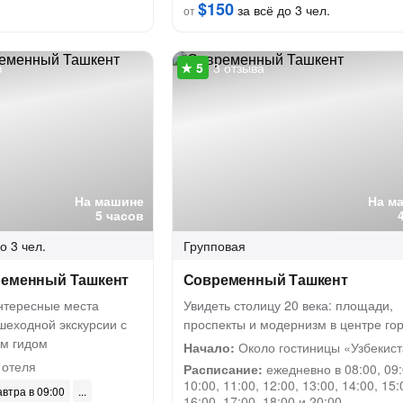
$150
за всё до 3 чел.
от
в
3 отзыва
На машине
На м
5 часов
о 3 чел.
Групповая
ременный Ташкент
Современный Ташкент
нтересные места
Увидеть столицу 20 века: площади,
шеходной экскурсии с
проспекты и модернизм в центре го
м гидом
Начало:
Около гостиницы «Узбекис
 отеля
Расписание:
ежедневно в 08:00, 09:
10:00, 11:00, 12:00, 13:00, 14:00, 15:
автра в 09:00
16:00, 17:00, 18:00 и 20:00