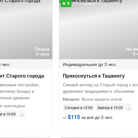
27 отзывов
Пешая
На м
3 часа
5 
 чел.
Индивидуальная
до 3 чел.
ит Старого города
Прикоснуться к Ташкенту
вековые постройки,
Свежий взгляд на Старый город с ег
летнему базару и
древними традициями и обычаями
тичные дворики
Начало:
Возле вашего отеля
е кукельдаш
Сегодня в 12:00
Завтра в 10:00
вг в 10:00
$115
за всё до 3 чел.
от