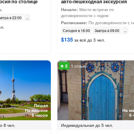
рсия по столице
авто-пешеходная экскурсия
ь
Начало:
Место встречи по
договоренности с гидом
автра в 22:00
Расписание:
По договорённости с г
ел.
Сегодня в 16:00
Завтра в 09:00
$135
за всё до 3 чел.
1 отзыв
Пешая
На машине
На м
8 часов
6 
о 8 чел.
Индивидуальная
до 5 чел.