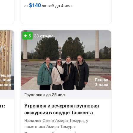
$140
за всё до 4 чел.
от
33 отзыва
Пешая
ашине
Пешая
часов
3 часа
Групповая
до 25 чел.
т:
Утренняя и вечерняя групповая
экскурсия в сердце Ташкента
Начало:
Сквер Амира Темура, у
памятника Амира Темура