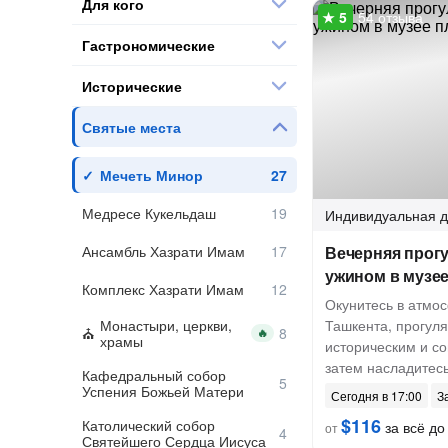
Для кого
54 отзыва
Гастрономические
Исторические
Святые места
Мечеть Минор
Медресе Кукельдаш
Индивидуальная
д
Ансамбль Хазрати Имам
Вечерняя прогу
ужином в музе
Комплекс Хазрати Имам
Окунитесь в атмо
Монастыри, церкви,
Ташкента, прогуля
🔥
храмы
историческим и с
затем насладитес
Кафедральный собор
Успения Божьей Матери
Сегодня в 17:00
З
$116
Католический собор
за всё до 
от
Святейшего Сердца Иисуса