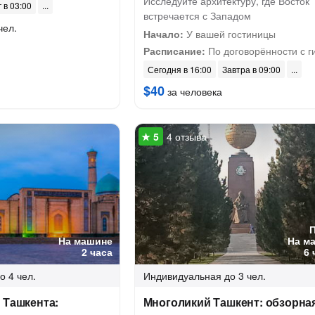
Исследуйте архитектуру, где Восток
г в 03:00
встречается с Западом
чел.
Начало:
У вашей гостиницы
Расписание:
По договорённости с г
Сегодня в 16:00
Завтра в 09:00
$40
за человека
4 отзыва
На машине
На м
2 часа
6 
о 4 чел.
Индивидуальная
до 3 чел.
 Ташкента:
Многоликий Ташкент: обзорна