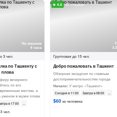
40 отзывов
На машине
4 часа
3.
о 3 чел.
Групповая
до 15 чел.
лка по Ташкенту с
Добро пожаловать в Ташкент
е плова
Обзорная экскурсия по главным
достопримечательностям города
сферу вечернего
йтесь по его
Начало:
У метро «Ташкент»
овременным местам, а
Сегодня в 11:00
Завтра в 08:00
ь ужином в музее плова
$60
за человека
автра в 17:00
3 чел.