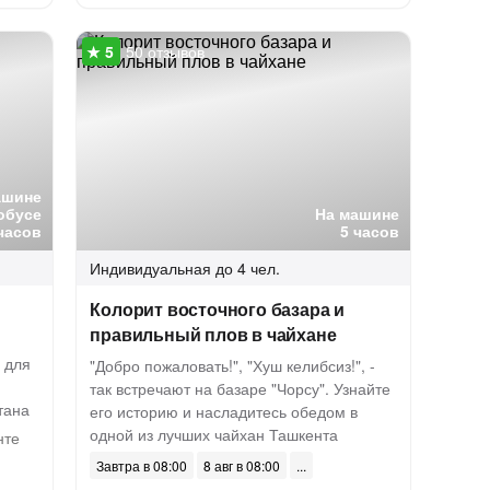
50 отзывов
ашине
обусе
На машине
часов
5 часов
Индивидуальная
до 4 чел.
Колорит восточного базара и
правильный плов в чайхане
 для
"Добро пожаловать!", "Хуш келибсиз!", -
так встречают на базаре "Чорсу". Узнайте
тана
его историю и насладитесь обедом в
одной из лучших чайхан Ташкента
нте
Завтра в 08:00
8 авг в 08:00