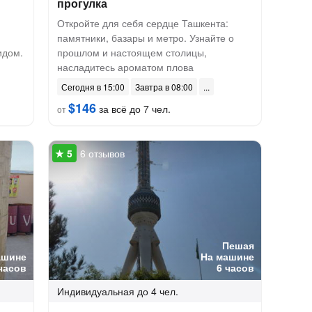
прогулка
Откройте для себя сердце Ташкента:
памятники, базары и метро. Узнайте о
идом.
прошлом и настоящем столицы,
насладитесь ароматом плова
Сегодня в 15:00
Завтра в 08:00
$146
за всё до 7 чел.
от
6 отзывов
Пешая
ашине
На машине
часов
6 часов
Индивидуальная
до 4 чел.