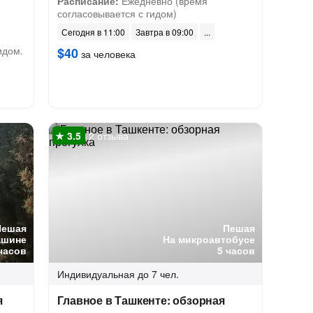
Расписание:
Ежедневно (время
согласовывается с гидом)
Сегодня в 11:00
Завтра в 09:00
идом.
$40
за человека
2 отзыва
Пешая
Пешая
ашине
На микроавтобусе
часов
5 часов
Индивидуальная
до 7 чел.
я
Главное в Ташкенте: обзорная