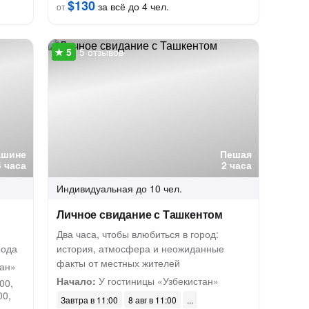
$130
за всё до 4 чел.
от
5 отзывов
ашине
Пешая
4 часа
2 часа
Индивидуальная
до 10 чел.
Личное свидание с Ташкентом
Два часа, чтобы влюбиться в город:
рода
история, атмосфера и неожиданные
факты от местных жителей
тан»
Начало:
У гостиницы «Узбекистан»
00,
00,
Завтра в 11:00
8 авг в 11:00