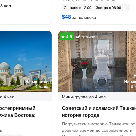
3 чел.
Сегодня в 12:00
Завтра в 08:00
$48
за человека
46 отзывов
На машине
На м
4 часа
5 
о 4 чел.
Мини-группа
до 4 чел.
гостеприимный
Советский и исламский Ташкен
ужина Востока:
история города
Погрузитесь в историю Ташкента: от
ь
древних времён до современности.