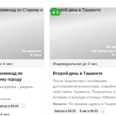
12 отзывов
На м
На машине
На микроавт
4 часа
5 
о 4 чел.
Индивидуальная
до 3 чел.
роменад по
Второй день в Ташкенте
ому городу
После знакомства с основными
достопримечательностями, откройте
оскрёбов - увидеть
себя тайны Ташкента. Погрузитесь в
историю и культуру столицы Узбекис
 отеля
Начало:
По вашему адресу в Ташке
автра в 09:00
Завтра в 08:30
8 авг в 08:30
4 чел.