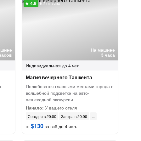
62 отзыва
ашине
На машине
часов
3 часа
Индивидуальная
до 4 чел.
Магия вечернего Ташкента
о
Полюбоватся главными местами города в
волшебной подсветке на авто-
пешеходной экскурсии
Начало:
У вашего отеля
Сегодня в 20:00
Завтра в 20:00
$130
за всё до 4 чел.
от