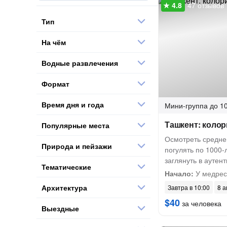
47 отзывов
Тип
На чём
Водные развлечения
Формат
Время дня и года
Мини-группа
до 10
Ташкент: колор
Популярные места
Осмотреть средне
Природа и пейзажи
погулять по 1000-
заглянуть в аутен
Тематические
Начало:
У медрес
Архитектура
Завтра в 10:00
8 а
$40
за человека
Выездные