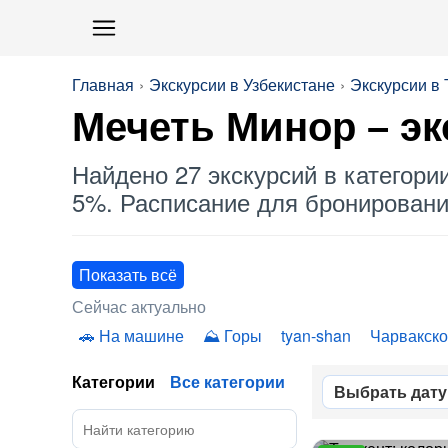
Главная
Экскурсии в Узбекистане
Экскурсии в
Мечеть Минор
– эк
Найдено 27 экскурсий в категори
5%. Расписание для бронирования
Показать всё
Сейчас актуально
На машине
Горы
tyan-shan
Чарвакск
Категории
Все категории
Выбрать дату