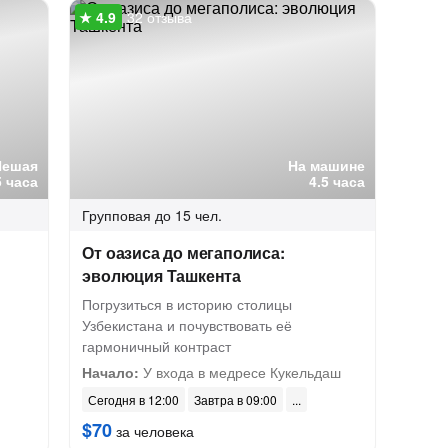
32 отзыва
Пешая
На машине
5 часа
4.5 часа
Групповая
до 15 чел.
От оазиса до мегаполиса:
эволюция Ташкента
Погрузиться в историю столицы
Узбекистана и почувствовать её
гармоничный контраст
Начало:
У входа в медресе Кукельдаш
Сегодня в 12:00
Завтра в 09:00
$70
за человека