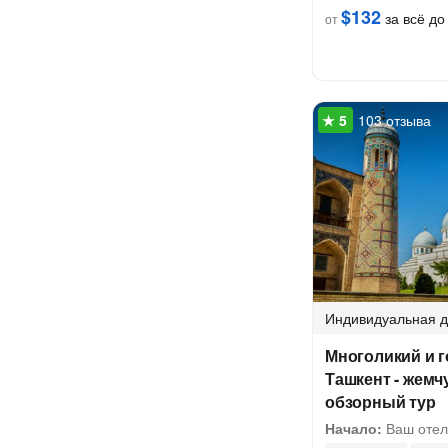
$132
за всё до 
от
103 отзыва
Индивидуальная
д
Многоликий и 
Ташкент - жемч
обзорный тур
Начало:
Ваш отел