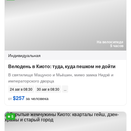
На велосипеде
5 часов
Индивидуальная
Велодень в Киото: туда, куда пешком не дойти
В святилище Мацуноо и Мьёшин, мимо замка Нидзё и
императорского дворца
24 авг в 08:30
30 авг в 08:30
$257
за человека
от
3 отзыва