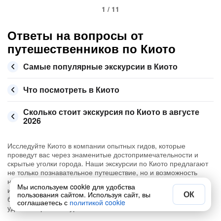
1 / 11
Ответы на вопросы от
путешественников по Киото
Самые популярные экскурсии в Киото
Что посмотреть в Киото
Сколько стоит экскурсия по Киото в августе
2026
Исследуйте Киото в компании опытных гидов, которые
проведут вас через знаменитые достопримечательности и
скрытые уголки города. Наши экскурсии по Киото предлагают
не только познавательное путешествие, но и возможность
насладиться красотой и традициями Японии. Бронируйте
Мы используем cookie для удобства
интересные экскурсии на русском языке и узнайте больше о
ОК
пользования сайтом. Используя сайт, вы
богатой истории и культуре Киото, читая отзывы
соглашаетесь с
политикой cookie
удовлетворенных туристов