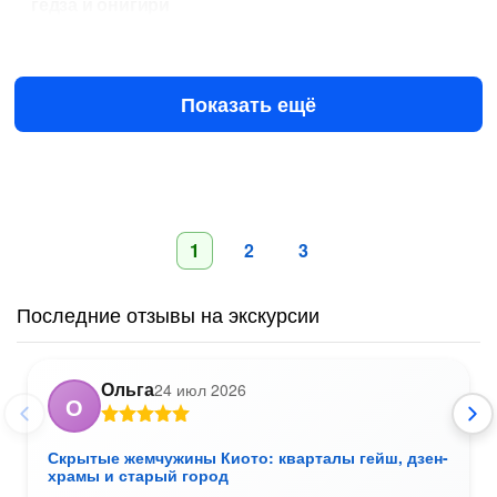
гёдза и онигири
Завтра в 10:00
10 авг в 10:00
$91.75
за человека
Показать ещё
1
2
3
Последние отзывы на экскурсии
Ольга
24 июл 2026
О
Скрытые жемчужины Киото: кварталы гейш, дзен-
храмы и старый город