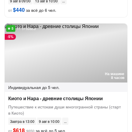
9 авг в 09:00
13 авг в 10:00
$440
за всё до 6 чел.
от
11 отзывов
-
5%
На машине
8 часов
Индивидуальная
до 5 чел.
Киото и Нара - древние столицы Японии
Путешествие к истокам души многогранной страны (старт
в Киото)
Завтра в 13:00
9 авг в 10:00
$618
за всё до 5 чел.
от
$650