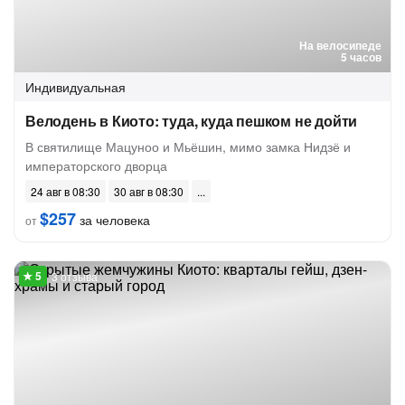
На велосипеде
5 часов
Индивидуальная
Велодень в Киото: туда, куда пешком не дойти
В святилище Мацуноо и Мьёшин, мимо замка Нидзё и
императорского дворца
24 авг в 08:30
30 авг в 08:30
$257
за человека
от
3 отзыва