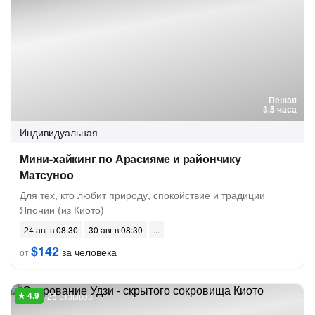
Пешая
3.5 часа
Индивидуальная
Мини-хайкинг по Арасияме и райончику
Матсуноо
Для тех, кто любит природу, спокойствие и традиции
Японии (из Киото)
24 авг в 08:30
30 авг в 08:30
$142
за человека
от
26 отзывов