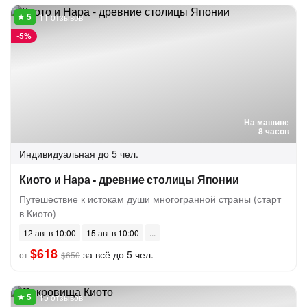
11 отзывов
-
5%
На машине
8 часов
Индивидуальная
до 5 чел.
Киото и Нара - древние столицы Японии
Путешествие к истокам души многогранной страны (старт
в Киото)
12 авг в 10:00
15 авг в 10:00
$618
за всё до 5 чел.
от
$650
15 отзывов