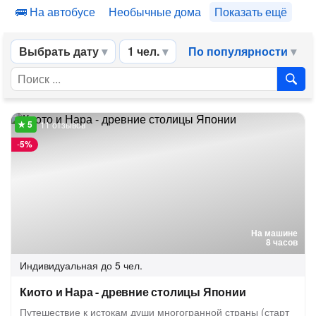
На автобусе
Необычные дома
Показать ещё
Выбрать дату
1 чел.
По популярности
11 отзывов
-
5%
На машине
8 часов
Индивидуальная
до 5 чел.
Киото и Нара - древние столицы Японии
Путешествие к истокам души многогранной страны (старт