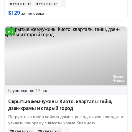
8 сен в 12:15
9 сен в 12:15
$129
за человека
3 отзыва
Пешая
4 часа
Групповая
до 17 чел.
Скрытые жемчужины Киото: кварталы гейш,
дзен-храмы и старый город
Погрузиться в мир чайных домов, разгадать дзен-загадки и
увидеть панораму с высоты храма Киёмидзу
28 сен в 09:00
29 сен в 09:00