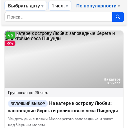
Выбрать дату
1 чел.
По популярности
2 отзыва
-
5%
На катере
3.5 часа
Групповая
до 25 чел.
На катере к острову Любви:
ЛУЧШИЙ ВЫБОР
заповедные берега и реликтовые леса Пицунды
Увидеть дикие пляжи Мюссерского заповедника и закат
над Чёрным морем