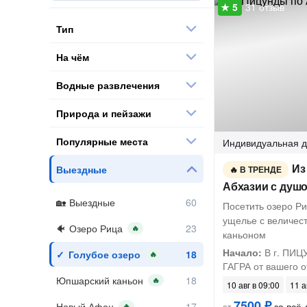
31 отзыв
Тип
На чём
Водные развлечения
Природа и пейзажи
Популярные места
Индивидуальная
д
Из
Выездные
В ТРЕНДЕ
Абхазии с душ
Выездные
Посетить озеро Р
ущелье с величе
Озеро Рица
🔥
каньоном
Начало:
В г. ПИЦУ
Голубое озеро
🔥
ГАГРА от вашего 
Юпшарский каньон
🔥
10 авг в 09:00
11 а
7500 ₽
Новый Афон
за всё 
🔥
от