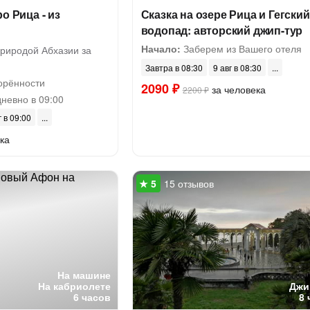
о Рица - из
Сказка на озере Рица и Гегский
водопад: авторский джип-тур
Начало:
Заберем из Вашего отеля
природой Абхазии за
Завтра в 08:30
9 авг в 08:30
орённости
2090 ₽
за человека
2200 ₽
невно в 09:00
г в 09:00
ка
15 отзывов
На машине
На кабриолете
Джи
6 часов
8 