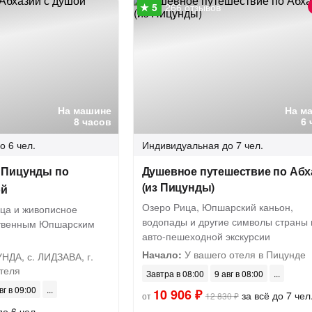
266 отзывов
На машине
На м
8 часов
6 
о 6 чел.
Индивидуальная
до 7 чел.
 Пицунды по
Душевное путешествие по Абх
(из Пицунды)
ой
Озеро Рица, Юпшарский каньон,
ица и живописное
водопады и другие символы страны 
ственным Юпшарским
авто-пешеходной экскурсии
Начало:
У вашего отеля в Пицунде
НДА, с. ЛИДЗАВА, г.
отеля
Завтра в 08:00
9 авг в 08:00
вг в 09:00
10 906 ₽
за всё до 7 чел
от
12 830 ₽
до 6 чел.