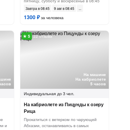
пятницу, субботу и воскресенье в 08:45
Завтра в 08:45
9 авг в 08:45
1300 ₽
за человека
22 отзыва
На машине
ашине
На кабриолете
часов
5 часов
Индивидуальная
до 3 чел.
На кабриолете из Пицунды к озеру
Рица
ие
Прокатиться с ветерком по чарующей
ми и
Абхазии, останавливаясь в самых