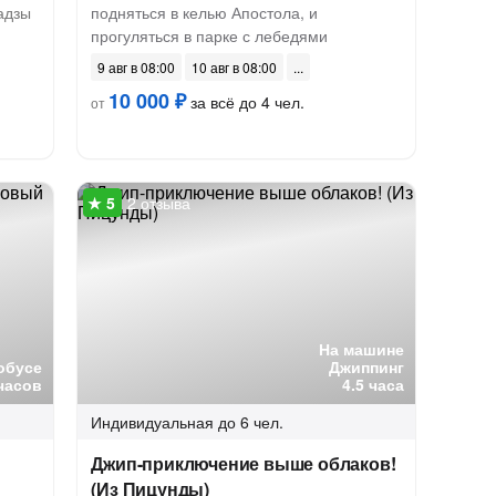
адзы
подняться в келью Апостола, и
прогуляться в парке с лебедями
9 авг в 08:00
10 авг в 08:00
10 000 ₽
за всё до 4 чел.
от
2 отзыва
На машине
обусе
Джиппинг
часов
4.5 часа
Индивидуальная
до 6 чел.
Джип-приключение выше облаков!
(Из Пицунды)