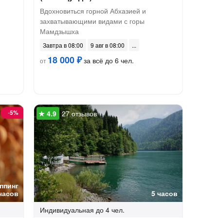
Вдохновиться горной Абхазией и
захватывающими видами с горы
Мамдзышха
Завтра в 08:00
9 авг в 08:00
18 000 ₽
за всё до 6 чел.
от
-
5%
27 отзывов
ппинг
часов
5 часов
Индивидуальная
до 4 чел.