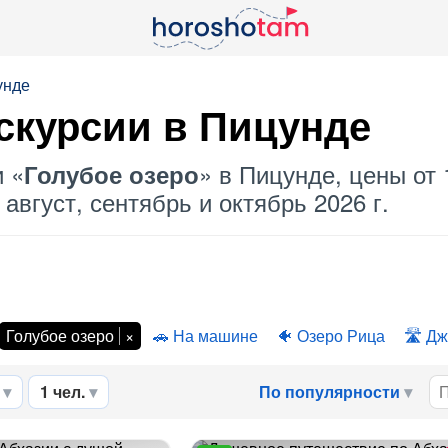
унде
скурсии в Пицунде
и «
» в Пицунде, цены от 
Голубое озеро
август, сентябрь и октябрь 2026 г.
Голубое озеро
На машине
Озеро Рица
Дж
1 чел.
По популярности