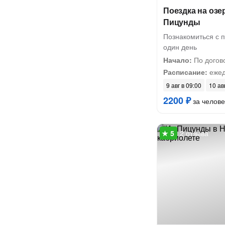
Поездка на озер
Пицунды
Познакомиться с 
один день
Начало:
По догов
Расписание:
ежед
9 авг в 09:00
10 ав
2200 ₽
за челове
2 отзыва