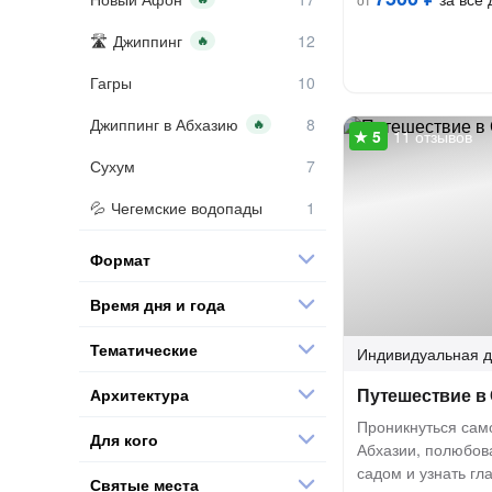
Джиппинг
🔥
Гагры
Джиппинг в Абхазию
🔥
11 отзывов
Сухум
Чегемские водопады
Формат
Время дня и года
Тематические
Индивидуальная
д
Путешествие в
Архитектура
Проникнуться сам
Для кого
Абхазии, полюбов
садом и узнать гл
Святые места