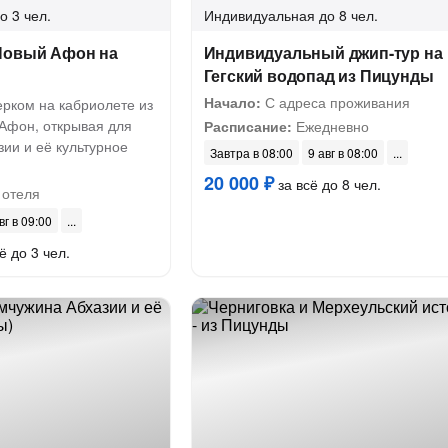
о 3 чел.
Индивидуальная
до 8 чел.
Новый Афон на
Индивидуальный джип-тур на
Гегский водопад из Пицунды
Начало:
С адреса проживания
ерком на кабриолете из
Афон, открывая для
Расписание:
Ежедневно
зии и её культурное
Завтра в 08:00
9 авг в 08:00
20 000 ₽
за всё до 8 чел.
 отеля
вг в 09:00
ё до 3 чел.