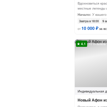
Вдохновиться крас
местные легенды 
Начало:
У вашего
Завтра в 18:00
9 а
10 000 ₽
за вс
от
10 отзывов
Индивидуальная
д
Новый Афон и
Погрузитесь в ист