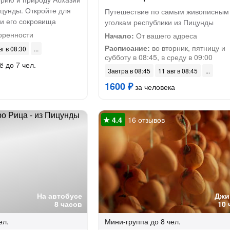
ицунды. Откройте для
Путешествие по самым живописным
и его сокровища
уголкам республики из Пицунды
оренности
Начало:
От вашего адреса
Расписание:
во вторник, пятницу и
вг в 08:30
субботу в 08:45, в среду в 09:00
ё до 7 чел.
Завтра в 08:45
11 авг в 08:45
1600 ₽
за человека
16 отзывов
На автобусе
Джи
8 часов
10 
ел.
Мини-группа
до 8 чел.