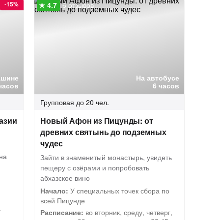
-
15%
6 отзывов
ашине
На автобусе
часов
6 часов
Групповая
до 20 чел.
азии
Новый Афон из Пицунды: от
древних святынь до подземных
чудес
на
Зайти в знаменитый монастырь, увидеть
пещеру с озёрами и попробовать
абхазское вино
Начало:
У специальных точек сбора по
всей Пицунде
.
Расписание:
во вторник, среду, четверг,