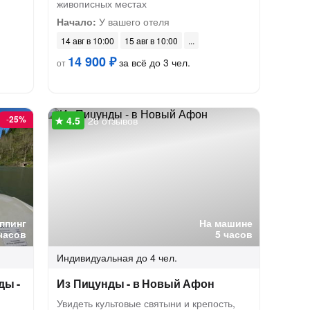
живописных местах
Начало:
У вашего отеля
14 авг в 10:00
15 авг в 10:00
14 900 ₽
за всё до 3 чел.
от
-
25%
28 отзывов
ппинг
На машине
часов
5 часов
Индивидуальная
до 4 чел.
ды -
Из Пицунды - в Новый Афон
Увидеть культовые святыни и крепость,