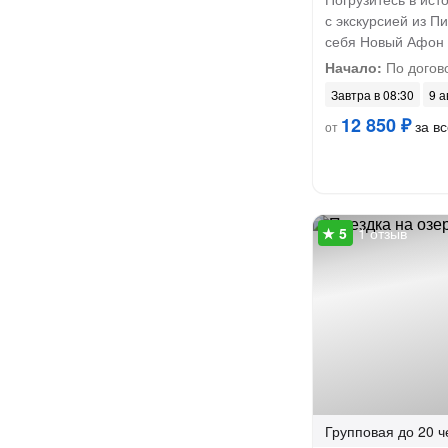
с экскурсией из П
себя Новый Афон 
Начало:
По догов
Завтра в 08:30
9 а
12 850 ₽
за вс
от
1 отзыв
Групповая
до 20 ч