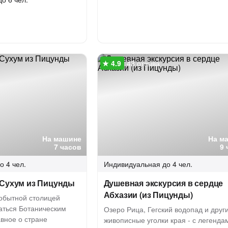
43 отзыва
На машине
На м
7 часов
9 
о 4 чел.
Индивидуальная
до 4 чел.
 Сухум из Пицунды
Душевная экскурсия в сердце
Абхазии (из Пицунды)
обытной столицей
аться Ботаническим
Озеро Рица, Гегский водопад и друг
авное о стране
живописные уголки края - с легенда