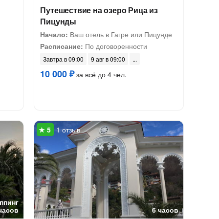
Путешествие на озеро Рица из
Пицунды
Начало:
Ваш отель в Гагре или Пицунде
Расписание:
По договоренности
Завтра в 09:00
9 авг в 09:00
10 000 ₽
за всё до 4 чел.
1 отзыв
ппинг
часов
6 часов