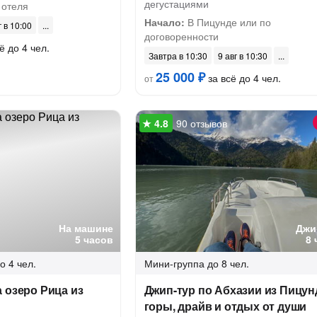
дегустациями
 отеля
Начало:
В Пицунде или по
г в 10:00
договоренности
ё до 4 чел.
Завтра в 10:30
9 авг в 10:30
25 000 ₽
за всё до 4 чел.
от
90 отзывов
На машине
Джи
5 часов
8 
о 4 чел.
Мини-группа
до 8 чел.
 озеро Рица из
Джип-тур по Абхазии из Пицун
горы, драйв и отдых от души