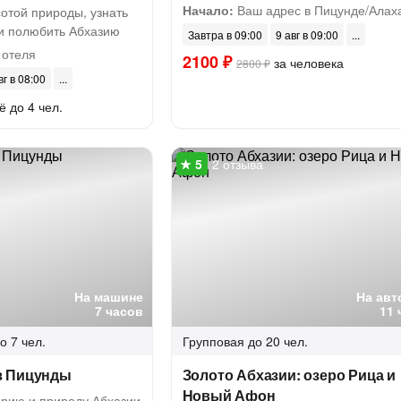
Начало:
Ваш адрес в Пицунде/Алах
отой природы, узнать
и полюбить Абхазию
Завтра в 09:00
9 авг в 09:00
 отеля
2100 ₽
за человека
2800 ₽
вг в 08:00
ё до 4 чел.
2 отзыва
На машине
На авт
7 часов
11 
о 7 чел.
Групповая
до 20 чел.
з Пицунды
Золото Абхазии: озеро Рица и
Новый Афон
орию и природу Абхазии