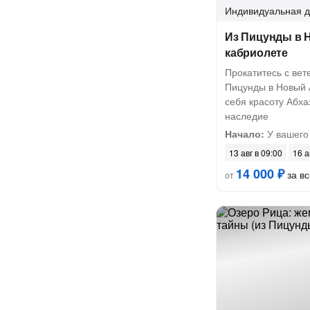
Индивидуальная
д
Из Пицунды в 
кабриолете
Прокатитесь с вет
Пицунды в Новый 
себя красоту Абха
наследие
Начало:
У вашего
13 авг в 09:00
16 а
14 000 ₽
за вс
от