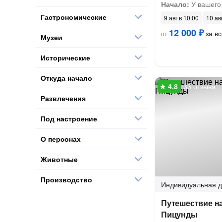
Начало:
У вашего
Гастрономические
9 авг в 10:00
10 ав
12 000 ₽
за вс
от
Музеи
Исторические
Откуда начало
33 отзыва
Развлечения
Под настроение
О персонах
Животные
Производство
Индивидуальная
д
Путешествие на
Пицунды