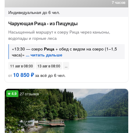
7 часов
Индивидуальная
до 6 чел.
Чарующая Рица - из Пицунды
Насыщенный маршрут к озеру Рица через каньоны,
водопады и горные леса
«13:30 — озеро
Рица
+ обед с видом на озеро (1–1,5
часа)»
11 авг в 08:00
13 авг в 08:00
10 850 ₽
за всё до 6 чел.
от
27 отзывов