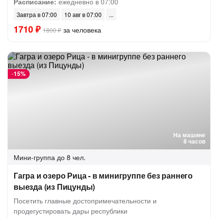
Расписание:
ежедневно в 07:00
Завтра в 07:00
10 авг в 07:00
1710 ₽
за человека
1800 ₽
-
15%
На машине
8 часов
Мини-группа
до 8 чел.
Гагра и озеро Рица - в минигруппе без раннего
выезда (из Пицунды)
Посетить главные достопримечательности и
продегустировать дары республики