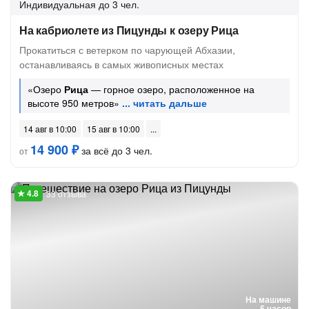
Индивидуальная
до 3 чел.
На кабриолете из Пицунды к озеру Рица
Прокатиться с ветерком по чарующей Абхазии,
останавливаясь в самых живописных местах
«Озеро
Рица
— горное озеро, расположенное на
высоте 950 метров»
14 авг в 10:00
15 авг в 10:00
14 900 ₽
за всё до 3 чел.
от
33 отзыва
На машине
5 часов