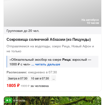
На автобусе
10 часов
Групповая
до 20 чел.
Сокровища солнечной Абхазии (из Пицунды)
Отправляемся на водопады, озеро Рица, Новый Афон и
не только
«Обязательный экосбор на озере
Рица
: взрослый —
1000 ₽ с чел»
Расписание:
ежедневно в 07:30
Завтра в 07:30
10 авг в 07:30
1805 ₽
за человека
1900 ₽
4 отзыва