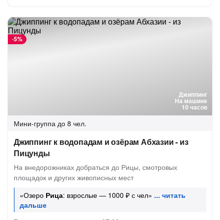
-
5%
Джиппинг
На машине
10 часов
Мини-группа
до 8 чел.
Джиппинг к водопадам и озёрам Абхазии - из
Пицунды
На внедорожниках добраться до Рицы, смотровых
площадок и других живописных мест
«Озеро
Рица
: взрослые — 1000 ₽ с чел»