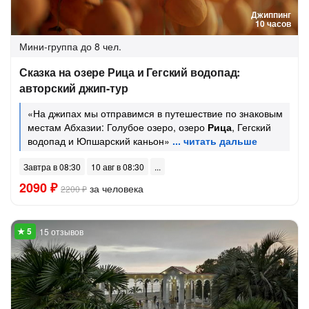
Джиппинг
10 часов
Мини-группа
до 8 чел.
Сказка на озере Рица и Гегский водопад:
авторский джип-тур
«На джипах мы отправимся в путешествие по знаковым
местам Абхазии: Голубое озеро, озеро
Рица
, Гегский
водопад и Юпшарский каньон»
Завтра в 08:30
10 авг в 08:30
2090 ₽
за человека
2200 ₽
15 отзывов