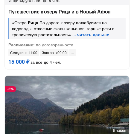
Индивидуальная
до 4 чел.
Путешествие к озеру Рица и в Новый Афон
«Озеро
Рица
По дороге к озеру полюбуемся на
водопады, отвесные скалы каньонов, горные реки и
тропическую растительность»
Расписание:
по договоренности
Сегодня в 11:00
Завтра в 09:00
15 000 ₽
за всё до 4 чел.
-
5%
6 часов