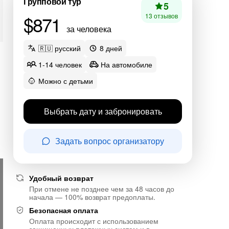
Групповой тур
5
$871
13 отзывов
за человека
🇷🇺 русский
8 дней
1-14 человек
На автомобиле
Можно с детьми
Выбрать дату и забронировать
Задать вопрос организатору
Удобный возврат
При отмене не позднее чем за 48 часов до
начала — 100% возврат предоплаты.
Безопасная оплата
Оплата происходит с использованием