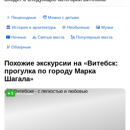
🚶 Пешеходные
🧒 Можно с детьми
🏛 История и архитектура
⚙️ Необычные
🖼 Музеи
🌃 Ночные
🙏 Святые места
🗽 Популярные места
🔭 Обзорные
Похожие экскурсии на «Витебск:
прогулка по городу Марка
Шагала»
54 отзыва