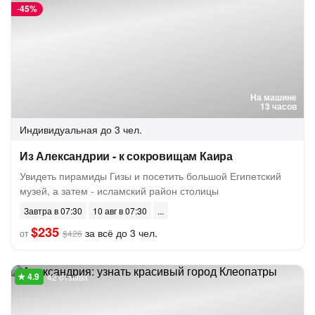
-
45%
На машине
13 часов
Индивидуальная
до 3 чел.
Из Александрии - к сокровищам Каира
Увидеть пирамиды Гизы и посетить большой Египетский
музей, а затем - исламский район столицы
Завтра в 07:30
10 авг в 07:30
$235
за всё до 3 чел.
от
$426
42 отзыва