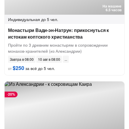
На машине
6.5 часов
Индивидуальная
до 5 чел.
Монастыри Вади-эн-Натрун: прикоснуться к
истокам коптского христианства
Пройти по 3 древним монастырям в сопровождении
монахов-хранителей (из Александрии)
Завтра в 08:00
10 авг в 08:00
$250
за всё до 5 чел.
от
-
20%