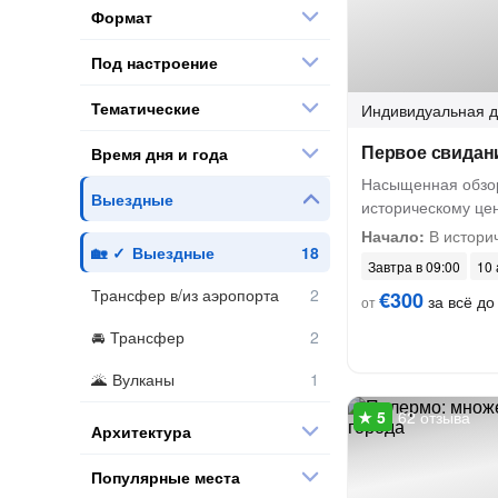
Формат
Под настроение
Тематические
Индивидуальная
д
Первое свидан
Время дня и года
Насыщенная обзор
Выездные
историческому це
Начало:
В истори
Выездные
Завтра в 09:00
10 
Трансфер в/из аэропорта
€300
за всё до 
от
Трансфер
Вулканы
62 отзыва
Архитектура
Популярные места