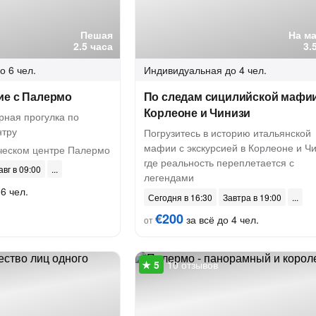
Пешая
На м
2.5 часа
3.
о 6 чел.
Индивидуальная
до 4 чел.
ие с Палермо
По следам сицилийской мафи
Корлеоне и Чинизи
ная прогулка по
нтру
Погрузитесь в историю итальянской
мафии с экскурсией в Корлеоне и Чи
ческом центре Палермо
где реальность переплетается с
авг в 09:00
легендами
6 чел.
Сегодня в 16:30
Завтра в 19:00
€200
за всё до 4 чел.
от
10 отзывов