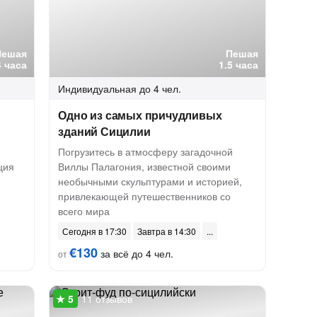
Пешая
Пешая
4 часа
1.5 часа
Индивидуальная
до 4 чел.
Одно из самых причудливых
зданий Сицилии
Погрузитесь в атмосферу загадочной
ция
Виллы Палагония, известной своими
необычными скульптурами и историей,
привлекающей путешественников со
всего мира
Сегодня в 17:30
Завтра в 14:30
€130
за всё до 4 чел.
от
11 отзывов