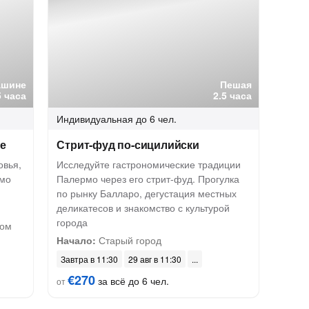
ашине
Пешая
5 часа
2.5 часа
Индивидуальная
до 6 чел.
ле
Стрит-фуд по-сицилийски
овья,
Исследуйте гастрономические традиции
омо
Палермо через его стрит-фуд. Прогулка
по рынку Балларо, дегустация местных
деликатесов и знакомство с культурой
города
ном
Начало:
Старый город
Завтра в 11:30
29 авг в 11:30
€270
за всё до 6 чел.
от