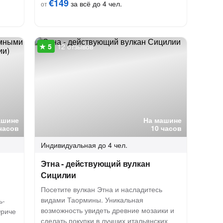
€149
за всё до 4 чел.
от
12 отзывов
ашине
На машине
часов
10 часов
Индивидуальная
до 4 чел.
Этна - действующий вулкан
Сицилии
Посетите вулкан Этна и насладитесь
видами Таормины. Уникальная
ь-
возможность увидеть древние мозаики и
Эриче
сделать покупки в лучших итальянских