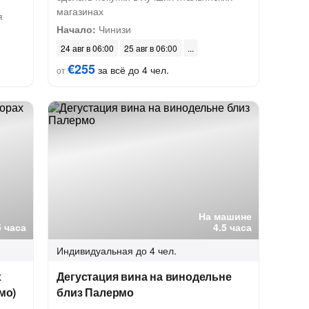
магазинах
я
Начало:
Чинизи
24 авг в 06:00
25 авг в 06:00
€255
за всё до 4 чел.
от
На машине
5 часа
4.5 часа
Индивидуальная
до 4 чел.
х
Дегустация вина на винодельне
мо)
близ Палермо