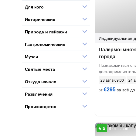
Для кого
Исторические
Природа и пейзажи
Индивидуальная
д
Гастрономические
Палермо: множ
города
Музеи
Познакомиться с 
Святые места
достопримечатель
23 авг в 09:00
24 а
Откуда начало
€295
за всё до 
от
Развлечения
Производство
8 отзывов