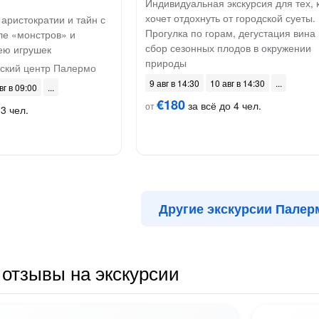
Индивидуальная экскурсия для тех, 
хочет отдохнуть от городской суеты.
 аристократии и тайн с
Прогулка по горам, дегустация вина 
ле «монстров» и
сбор сезонных плодов в окружении
ею игрушек
природы
ский центр Палермо
9 авг в 14:30
10 авг в 14:30
вг в 09:00
€180
за всё до 4 чел.
от
3 чел.
Другие экскурсии Палер
отзывы на экскурсии