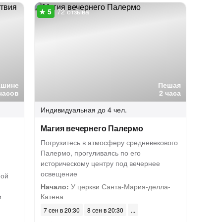
72 отзыва
ашине
Пешая
часов
2 часа
Индивидуальная
до 4 чел.
Магия вечернего Палермо
Погрузитесь в атмосферу средневекового
Палермо, прогуливаясь по его
историческому центру под вечернее
освещение
ной
Начало:
У церкви Санта-Мария-делла-
и
Катена
7 сен в 20:30
8 сен в 20:30