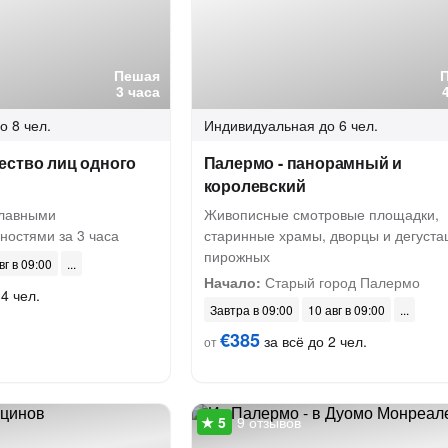
Пешая
3 часа
о 8 чел.
Индивидуальная
до 6 чел.
ество лиц одного
Палермо - панорамный и
королевский
главными
Живописные смотровые площадки,
ностями за 3 часа
старинные храмы, дворцы и дегуста
пирожных
вг в 09:00
Начало:
Старый город Палермо
4 чел.
Завтра в 09:00
10 авг в 09:00
€385
за всё до 2 чел.
от
9 отзывов