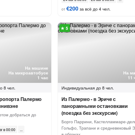
€200
за всё до 4 чел.
от
1 отзыв
На машине
На микроавтобусе
На м
1 час
11 
о 8 чел.
Индивидуальная
до 8 чел.
эропорта Палермо
Из Палермо - в Эриче с
инивэне
панорамными остановками
(поездка без экскурсии)
ртом добраться до
Борго Паррини, Кастелламмаре-дел
Гольфо, Трапани и средневековый 
вг в 00:00
в облаках