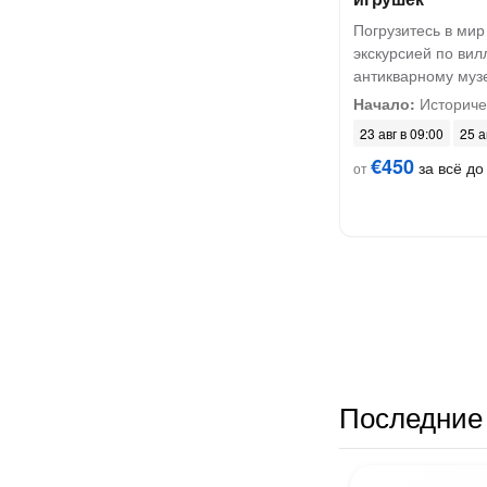
Погрузитесь в мир
экскурсией по вил
антикварному муз
Начало:
Историче
23 авг в 09:00
25 а
€450
за всё до 
от
Последние 