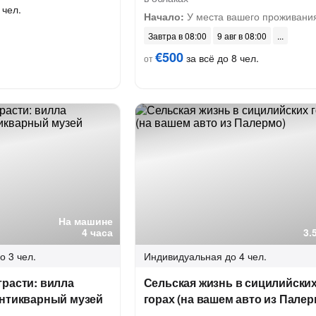
 чел.
Начало:
У места вашего проживани
Завтра в 08:00
9 авг в 08:00
€500
за всё до 8 чел.
от
На машине
4 часа
3.
о 3 чел.
Индивидуальная
до 4 чел.
расти: вилла
Сельская жизнь в сицилийски
антикварный музей
горах (на вашем авто из Палер