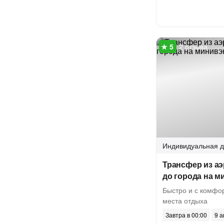
2 отзыва
Индивидуальная
д
Трансфер из а
до города на м
Быстро и с комфо
места отдыха
Завтра в 00:00
9 а