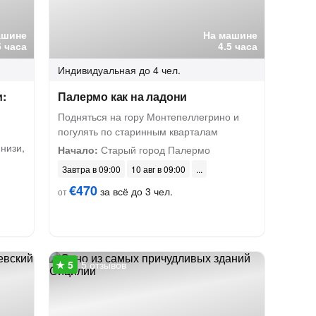
ашине
На машине
5 часа
4.5 часа
Индивидуальная
до 4 чел.
и:
Палермо как на ладони
Подняться на гору Монтепеллегрино и
погулять по старинным кварталам
низи,
Начало:
Старый город Палермо
Завтра в 09:00
10 авг в 09:00
€470
за всё до 3 чел.
от
5 отзывов