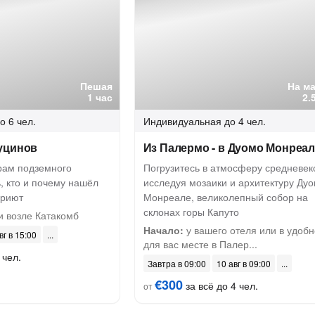
Пешая
На м
1 час
2.
о 6 чел.
Индивидуальная
до 4 чел.
уцинов
Из Палермо - в Дуомо Монреа
рам подземного
Погрузитесь в атмосферу средневек
, кто и почему нашёл
исследуя мозаики и архитектуру Ду
приют
Монреале, великолепный собор на
склонах горы Капуто
и возле Катакомб
Начало:
у вашего отеля или в удоб
вг в 15:00
для вас месте в Палер...
 чел.
Завтра в 09:00
10 авг в 09:00
€300
за всё до 4 чел.
от