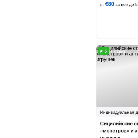
€80
за всё до 8
от
1 отзыв
Индивидуальная
д
Сицилийские ст
«монстров» и 
игрушек