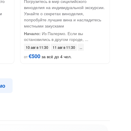
кто
Погрузитесь в мир сицилийского
виноделия на индивидуальной экскурсии.
и
Узнайте о секретах виноделия,
попробуйте лучшие вина и насладитесь
местными закусками
Начало:
Из Палермо. Если вы
остановились в другом городе, ...
10 авг в 11:30
11 авг в 11:30
€500
за всё до 4 чел.
от
мо