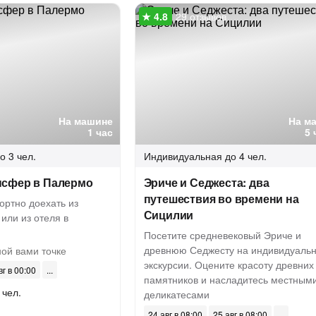
29 отзывов
На машине
На м
1 час
5 
о 3 чел.
Индивидуальная
до 4 чел.
сфер в Палермо
Эриче и Седжеста: два
путешествия во времени на
ортно доехать из
Сицилии
 или из отеля в
Посетите средневековый Эриче и
древнюю Седжесту на индивидуаль
ой вами точке
экскурсии. Оцените красоту древних
вг в 00:00
памятников и насладитесь местным
 чел.
деликатесами
24 авг в 08:00
25 авг в 08:00