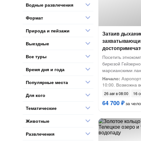
Водные развлечения
Формат
Природа и пейзажи
Затаив дыхание
захватывающи
Выездные
достопримечат
Все туры
Посетить этноком
бирюзой Гейзерно
Время дня и года
марсианскими ла
Начало:
Аэропорт 
Популярные места
10:00. Возможна вс
26 авг в 08:00
16 с
Для кого
64 700 ₽
за чело
Тематические
Животные
Развлечения