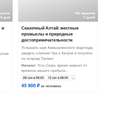
ашине
На машине
4 дня
7 дней
 и
Сказочный Алтай: местные
промыслы и природные
достопримечательности
Услышать шум Камышлинского водопада,
увидеть слияние Чуи и Катуни и погулять
Алтая
по острову Патмос
Начало:
Усть-Сема, время зависит от
времени вашего прибыти...
28 сен в 08:00
12 окт в 08:00
45 900 ₽
за человека