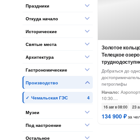
Праздники
Откуда начало
Исторические
Святые места
Золотое кольц
Телецкое озеро 
Архитектура
труднодоступн
Гастрономические
Добраться до одн
достопримечатель
Производство
петроглифы
Начало:
Аэропорт 
Чемальская ГЭС
10:30....
16 авг в 08:00
23 а
Музеи
134 900 ₽
за че
Под настроение
Остальное