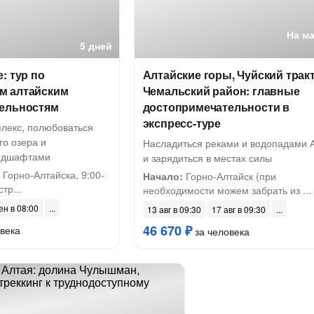
На м
5 дней
: тур по
Алтайские горы, Чуйский тракт
м алтайским
Чемальский район: главные
ельностям
достопримечательности в
экспресс-туре
плекс, полюбоваться
го озера и
Насладиться реками и водопадами 
ндшафтами
и зарядиться в местах силы
Горно-Алтайска, 9:00-
Начало:
Горно-Алтайск (при
тр...
необходимости можем забрать из ...
ен в 08:00
13 авг в 09:30
17 авг в 09:30
46 670 ₽
века
за человека