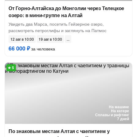
От Горно-Алтайска до Монголии через Телецкое
озеро: в мини-группе на Алтай
Увидеть два Марса, посетить Гейзерное озеро,
рассмотреть петроглифы и заглянуть на Патмос
12 авг в 10:00
19 авг в 10:00
66 000 ₽
за человека
3 отзыва
На машине
На катере
Сплавы и рафтинг
7 дней
По знаковым местам Алтая с чаепитием у