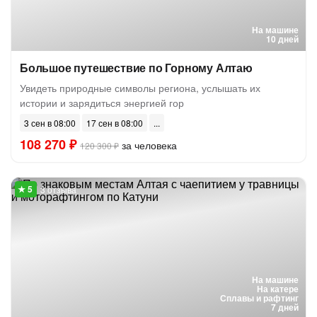
На машине
10 дней
Большое путешествие по Горному Алтаю
Увидеть природные символы региона, услышать их
истории и зарядиться энергией гор
3 сен в 08:00
17 сен в 08:00
108 270 ₽
за человека
120 300 ₽
3 отзыва
На машине
На катере
Сплавы и рафтинг
7 дней