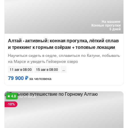
На машине
Конные прогулки
5 дней
Алтай - активный: конная прогулка, лёгкий сплав
и треккинг к горным озёрам + топовые локации
Научиться сидеть в седле, сплавиться по Катуни, побывать
на Марсе и увидеть Гейзерное озеро
11 авг в 08:00
15 авг в 08:00
79 900 ₽
за человека
32 отзыва
-
10%