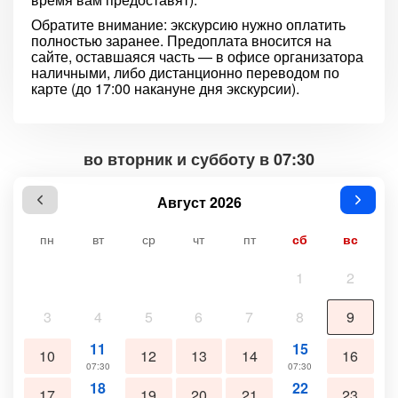
Обратите внимание: экскурсию нужно оплатить
полностью заранее. Предоплата вносится на
сайте, оставшаяся часть — в офисе организатора
наличными, либо дистанционно переводом по
карте (до 17:00 накануне дня экскурсии).
во вторник и субботу в 07:30
Август 2026
пн
вт
ср
чт
пт
сб
вс
1
2
3
4
5
6
7
8
9
11
15
10
12
13
14
16
07:30
07:30
18
22
17
19
20
21
23