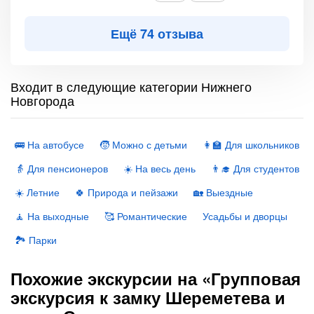
Ещё 74 отзыва
Входит в следующие категории Нижнего
Новгорода
🚌 На автобусе
🧒 Можно с детьми
👩‍🏫 Для школьников
👵 Для пенсионеров
☀️ На весь день
👨‍🎓 Для студентов
☀️ Летние
🍀 Природа и пейзажи
🏡 Выездные
🧘 На выходные
🥰 Романтические
Усадьбы и дворцы
🏞 Парки
Похожие экскурсии на «Групповая
экскурсия к замку Шереметева и