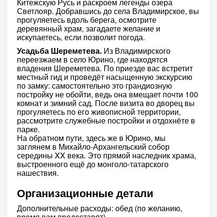
Китежскую Русь и раскроем легенды озера
Светлояр. Добравшись до села Владимирское, вы
прогуляетесь вдоль берега, осмотрите
деревянный храм, загадаете желание и
искупаетесь, если позволит погода.
Усадьба Шереметева.
Из Владимирского
переезжаем в село Юрино, где находятся
владения Шереметева. По приезде вас встретит
местный гид и проведёт насыщенную экскурсию
по замку: самостоятельно это грандиозную
постройку не обойти, ведь она вмещает почти 100
комнат и зимний сад. После визита во дворец вы
прогуляетесь по его живописной территории,
рассмотрите служебные постройки и отдохнёте в
парке.
На обратном пути, здесь же в Юрино, мы
заглянем в Михайло-Архангельский собор
середины XX века. Это прямой наследник храма,
выстроенного ещё до монголо-татарского
нашествия.
Организационные детали
Дополнительные расходы: обед (по желанию,
время вам предоставят).