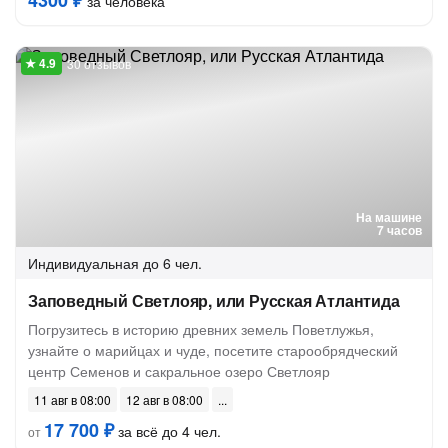
4300 ₽
за человека
30 отзывов
На машине
7 часов
Индивидуальная
до 6 чел.
Заповедный Светлояр, или Русская Атлантида
Погрузитесь в историю древних земель Поветлужья,
узнайте о марийцах и чуде, посетите старообрядческий
центр Семенов и сакральное озеро Светлояр
11 авг в 08:00
12 авг в 08:00
17 700 ₽
за всё до 4 чел.
от