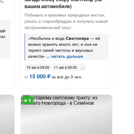
ть
вашем автомобиле)
Побывать в красивых природных местах,
узнать о старообрядцах и получить новый
гастрономический опыт
аде
тах
«Необычна и вода
Светлояра
— её
можно хранить много лет, и она не
теряет своей чистоты и вкусовых
качеств»
10 авг в 09:00
11 авг в 09:00
15 000 ₽
за всё до 3 чел.
от
2 отзыва