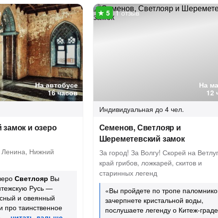
в
1 отзыв
На автобусе
На м
16 часов
12 
Индивидуальная
до 4 чел.
 замок и озеро
Семенов, Светлояр и
Шереметевский замок
Ленина, Нижний
За город! За Волгу! Скорей на Ветлуг
край грибов, ложкарей, скитов и
старинных легенд
озеро
Светлояр
Вы
итежскую Русь —
«Вы пройдете по тропе паломнико
исный и овеянный
зачерпнете кристальной воды,
и про таинственное
послушаете легенду о Китеж-граде
»