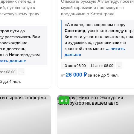
 древних легенд и
Отыскать русскую Атлантиду, посети
ий, путешествуя к
музей керамики и проникнуться
 исчезнувшему граду
преданиями о Китеж-граде
«А в зале, посвященном озеру
Светлояр
, услышите легенду о гр
тров пути до
Китеже и узнаете о писателях, поэ
ду рассказывать Вам
и художниках, вдохновившихся
происхождение
красотой этих мест»
 и деревень,
ты о Нижегородском
13 авг в 08:00
14 авг в 08:00
вг в 08:00
26 000 ₽
за всё до 5 чел.
от
ё до 4 чел.
28 отзывов