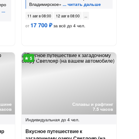
Владимирское»
еро
»
11 авг в 08:00
12 авг в 08:00
17 700 ₽
за всё до 4 чел.
от
5 отзывов
ашине
Сплавы и рафтинг
часов
7.5 часов
Индивидуальная
до 4 чел.
яр
Вкусное путешествие к
загадочному озеру Светлояр (на