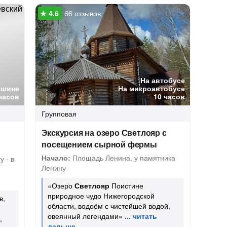
66 отзывов
На автобусе
ашине
На микроавтобусе
часов
10 часов
Групповая
Экскурсия на озеро Светлояр с
посещением сырной фермы
Начало:
Площадь Ленина, у памятника
у - в
Ленину
«Озеро
Светлояр
Поистине
природное чудо Нижегородской
в,
области, водоём с чистейшей водой,
овеянный легендами»
,