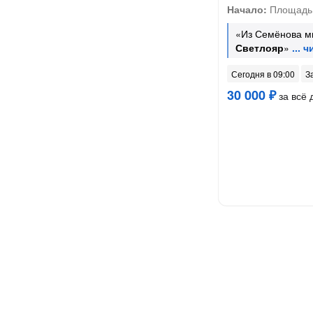
Начало:
Площадь 
«Из Семёнова м
Светлояр
»
Сегодня в 09:00
З
30 000 ₽
за всё 