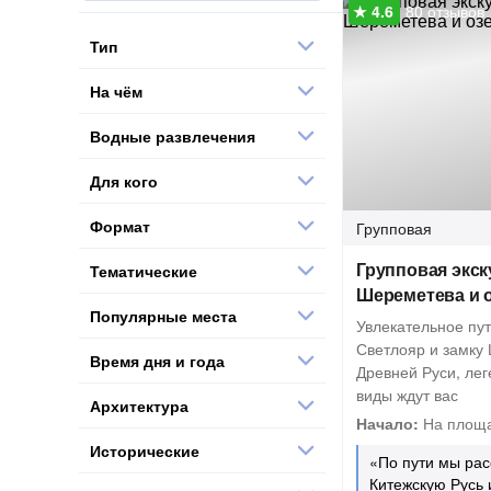
80 отзывов
Тип
На чём
Водные развлечения
Для кого
Формат
Групповая
Групповая экск
Тематические
Шереметева и 
Популярные места
Увлекательное пут
Светлояр и замку
Время дня и года
Древней Руси, ле
виды ждут вас
Архитектура
Начало:
На площа
Исторические
«По пути мы ра
Китежскую Русь 