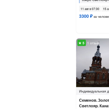
11 авг в 07:30
15 а
3300 ₽
за челове
1 отзыв
Индивидуальная
д
Семенов. Золот
Светлояр. Кана