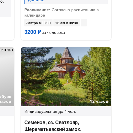
о,
Расписание:
Согласно расписанию в
календаре
Завтра в 08:30
16 авг в 08:30
3200 ₽
за человека
обусе
часов
12 часов
Индивидуальная
до 4 чел.
Семенов, оз. Светлояр,
Шереметьевский замок.