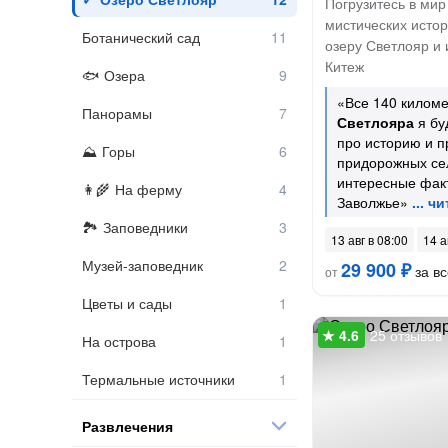
Погрузитесь в мир
мистических истор
Ботанический сад
озеру Светлояр и
Китеж
Озера
«Все 140 киломе
Панорамы
Светлояра
я бу
про историю и 
Горы
придорожных сел
интересные фак
На ферму
Заволжье»
Заповедники
13 авг в 08:00
14 а
Музей-заповедник
29 900 ₽
за вс
от
Цветы и сады
25 отзывов
На острова
Термальные источники
Развлечения