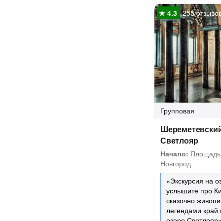
255 отзыво
Групповая
Шереметевский
Светлояр
Начало:
Площадь 
Новгород
«Экскурсия на 
услышите про К
сказочно живоп
легендами край 
озеро Светлояр