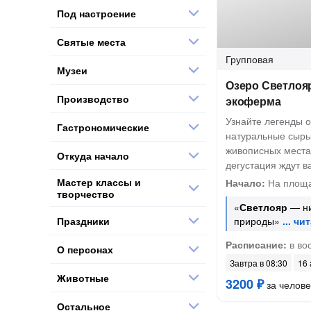
Под настроение
Святые места
Групповая
Музеи
Озеро Светлоя
Производство
экоферма
Узнайте легенды о
Гастрономические
натуральные сыры
живописных места
Откуда начало
дегустация ждут в
Мастер классы и
Начало:
На площа
творчество
«
Светлояр
— ни
Праздники
природы»
Расписание:
в во
О персонах
Завтра в 08:30
16 
Животные
3200 ₽
за челове
Остальное