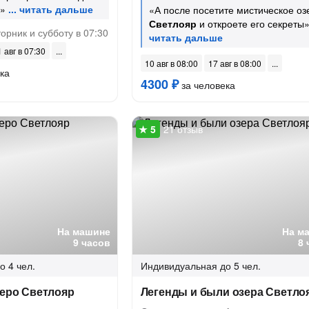
»
«А после посетите мистическое оз
Светлояр
и откроете его секреты
орник и субботу в 07:30
 авг в 07:30
10 авг в 08:00
17 авг в 08:00
ка
4300 ₽
за человека
21 отзыв
На машине
На м
9 часов
8 
о 4 чел.
Индивидуальная
до 5 чел.
зеро Светлояр
Легенды и были озера Светло