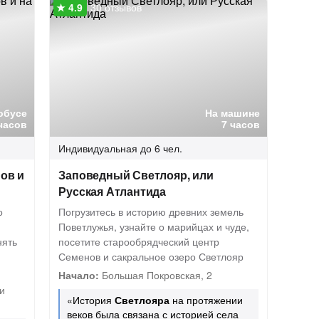
30 отзывов
обусе
На машине
часов
7 часов
Индивидуальная
до 6 чел.
ов и
Заповедный Светлояр, или
Русская Атлантида
о
Погрузитесь в историю древних земель
Поветлужья, узнайте о марийцах и чуде,
нять
посетите старообрядческий центр
Семенов и сакральное озеро Светлояр
Начало:
Большая Покровская, 2
и
«История
Светлояра
на протяжении
веков была связана с историей села