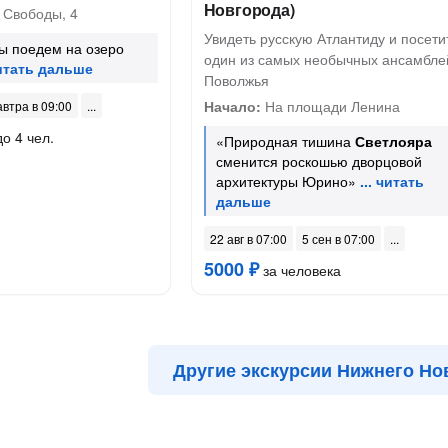
Новгорода)
Свободы, 4
Увидеть русскую Атлантиду и посети
ы поедем на озеро
один из самых необычных ансамбле
Поволжья
Начало:
На площади Ленина
автра в 09:00
до 4 чел.
«Природная тишина
Светлояра
сменится роскошью дворцовой
архитектуры Юрино»
22 авг в 07:00
5 сен в 07:00
5000 ₽
за человека
Другие экскурсии Нижнего Но