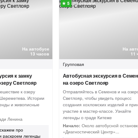
50 отзывов
На автобусе
На авт
13 часов
11 
Групповая
урсия к замку
Автобусная экскурсия в Семен
озеру Светлояр
на озеро Светлояр
ешествие к озеру
Отправляйтесь в Семенов и на озер
 Шереметева. Истории
Светлояр, чтобы увидеть процесс
генды и живописные
создания хохломских изделий и при
участие в мастер-классе. Узнайте
легенды о граде Китеже
ди Ленина
Начало:
Около автобусной остановк
сскажем про
«Диагностический Центр»...
и раскроем легенды