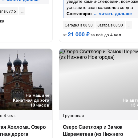
увидите камни-следовики, возможн
услышите звон колоколов со дна
вг в 07:15
Светлояра
»
ка
Сегодня в 08:30
Завтра в 08:30
21 000 ₽
за всё до 4 чел.
от
На машине
Канатная дорога
На авт
10 часов
13 
о 4 чел.
Групповая
ая Хохлома. Озеро
Озеро Светлояр и Замок
тная дорога
Шереметева (из Нижнего