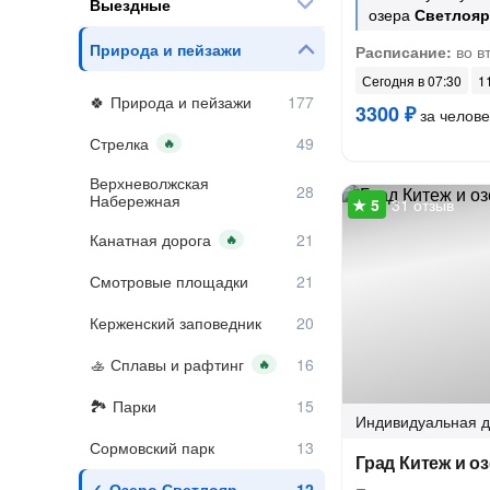
Выездные
озера
Светлояр
Природа и пейзажи
Расписание:
во вт
Сегодня в 07:30
11
Природа и пейзажи
3300 ₽
за челове
Стрелка
🔥
Верхневолжская
Набережная
31 отзыв
Канатная дорога
🔥
Смотровые площадки
Керженский заповедник
Сплавы и рафтинг
🔥
Парки
Индивидуальная
д
Сормовский парк
Град Китеж и о
Озеро Светлояр