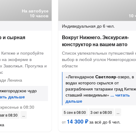
На автобусе
10 часов
10 
Индивидуальная
до 6 чел.
р и сырная
Вокруг Нижнего. Экскурсия-
конструктор на вашем авто
 Китеже и попробуйте
Список увлекательных путешествий 
 на экоферме в
выбор в любой уголок Нижегородско
х Заволжья. Прогулка и
области
ас
«Легендарное
Светлояр
-озеро, в
ди Ленина
водах которого скрылся от
разграбления татарами град Китеж
жегородское чудо
ставший невидимым»
скресенье в 08:30
5 сен в 08:00
3 окт в 08:00
авг в 08:30
14 300 ₽
за всё до 6 чел.
от
ка