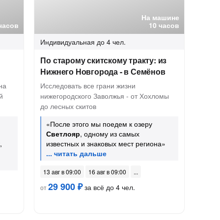
На машине
часов
10 часов
Индивидуальная
до 4 чел.
По старому скитскому тракту: из
Нижнего Новгорода - в Семёнов
на
Исследовать все грани жизни
й
нижегородского Заволжья - от Хохломы
до лесных скитов
«После этого мы поедем к озеру
Светлояр
, одному из самых
,
известных и знаковых мест региона»
13 авг в 09:00
16 авг в 09:00
29 900 ₽
за всё до 4 чел.
от