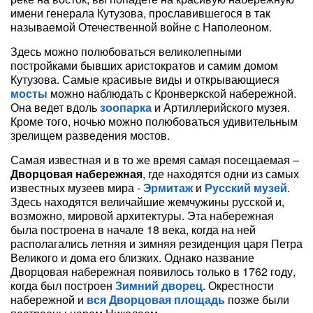
имени генерала Кутузова, прославившегося в так
называемой Отечественной войне с Наполеоном.
Здесь можно полюбоваться великолепными
постройками бывших аристократов и самим домом
Кутузова. Самые красивые виды и открывающиеся
мосты
можно наблюдать с Кронверкской набережной.
Она ведет вдоль
зоопарка
и Артиллерийского музея.
Кроме того, ночью можно полюбоваться удивительным
зрелищем разведения мостов.
Самая известная и в то же время самая посещаемая –
Дворцовая набережная
, где находятся одни из самых
известных музеев мира -
Эрмитаж
и
Русский музей
.
Здесь находятся величайшие жемчужины русской и,
возможно, мировой архитектуры. Эта набережная
была построена в начале 18 века, когда на ней
располагались летняя и зимняя резиденция царя Петра
Великого и дома его близких. Однако название
Дворцовая набережная появилось только в 1762 году,
когда был построен
Зимний дворец
. Окрестности
набережной и
вся Дворцовая площадь
позже были