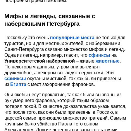
построены царем Николаем.
Мифы и легенды, связанные с
набережными Петербурга
Поскольку это очень
популярные места
не только для
туристов, но и для местных жителей, с набережными
Санкт-Петербурга связано множество мифов и легенд.
Одна из легенд, например, гласит, что
сфинксы
на
Университетской набережной
– живые
животные
.
По некоторым данным, утром они выглядят
дружелюбно, а вечером выглядят сердитыми. Эти
сфинксы
окутаны мистикой, так как были привезены
из
Египта
с мест захоронения фараонов.
Они якобы несут проклятие, так как были вырваны из
рук умершего фараона, который таким образом
потерял покой. В качестве доказательства указывается,
что после того, как они были привезены в Россию, в
царской семье произошло множество трагедий. Самым
крупным было убийство Павла I его сыном
Александром. Другие легенды связаны со статуями