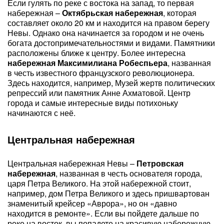
Если гулять по реке с востока на запад, то первая
набережная –
Октябрьская набережная
, которая
составляет около 20 км и находится на правом берегу
Невы. Однако она начинается за городом и не очень
богата достопримечательностями и видами. Памятники
расположены ближе к центру. Более интересна
набережная Максимилиана Робеспьера
, названная
в честь известного французского революционера.
Здесь находится, например, Музей жертв политических
репрессий или памятник Анне Ахматовой. Центр
города и самые интересные виды потихоньку
начинаются с неё.
Центральная набережная
Центральная набережная Невы –
Петровская
набережная
, названная в честь основателя города,
царя Петра Великого. На этой набережной стоит,
например, дом Петра Великого и здесь пришвартован
знаменитый крейсер «Аврора», но он «давно
находится в ремонте». Если вы пойдете дальше по
реке на восток, вы попадете на красивую набережную