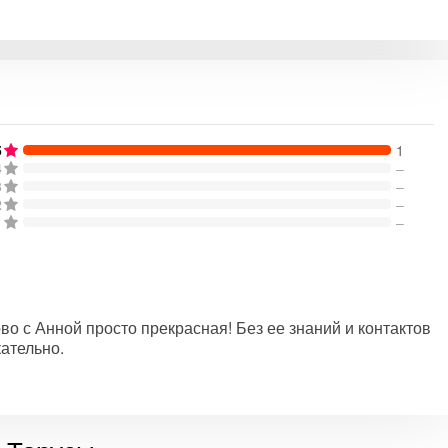
5
1
4
–
3
–
2
–
1
–
во с Анной просто прекрасная! Без ее знаний и контактов
ательно.