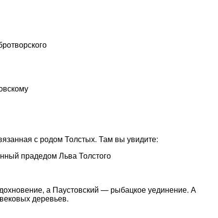
бротворского
овскому
связанная с родом Толстых. Там вы увидите:
оенный прадедом Льва Толстого
вдохновение, а Паустовский — рыбацкое уединение. А
 вековых деревьев.