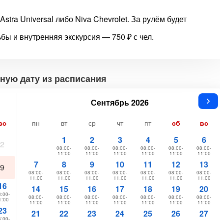
tra Universal либо Niva Chevrolet. За рулём будет
ы и внутренняя экскурсия — 750 ₽ с чел.
ную дату из расписания
Сентябрь 2026
вс
пн
вт
ср
чт
пт
сб
вс
1
2
3
4
5
6
2
08:00-
08:00-
08:00-
08:00-
08:00-
08:00-
11:00
11:00
11:00
11:00
11:00
11:00
7
8
9
10
11
12
13
9
08:00-
08:00-
08:00-
08:00-
08:00-
08:00-
08:00-
11:00
11:00
11:00
11:00
11:00
11:00
11:00
16
14
15
16
17
18
19
20
:00-
08:00-
08:00-
08:00-
08:00-
08:00-
08:00-
08:00-
1:00
11:00
11:00
11:00
11:00
11:00
11:00
11:00
23
21
22
23
24
25
26
27
:00-