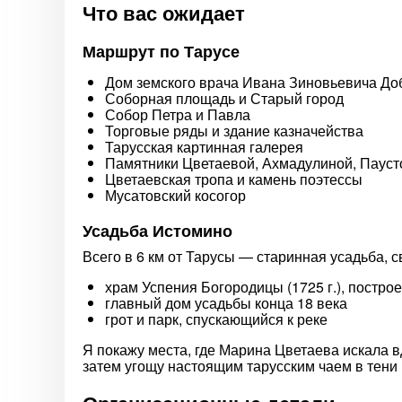
Что вас ожидает
Маршрут по Тарусе
Дом земского врача Ивана Зиновьевича До
Соборная площадь и Старый город
Собор Петра и Павла
Торговые ряды и здание казначейства
Тарусская картинная галерея
Памятники Цветаевой, Ахмадулиной, Пауст
Цветаевская тропа и камень поэтессы
Мусатовский косогор
Усадьба Истомино
Всего в 6 км от Тарусы — старинная усадьба, 
храм Успения Богородицы (1725 г.), постр
главный дом усадьбы конца 18 века
грот и парк, спускающийся к реке
Я покажу места, где Марина Цветаева искала 
затем угощу настоящим тарусским чаем в тени