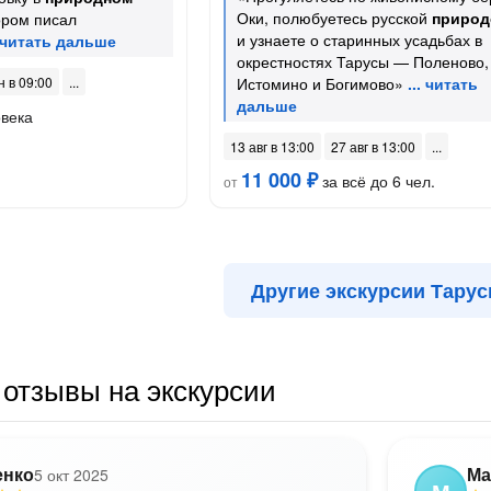
Оки, полюбуетесь русской
природ
тором писал
и узнаете о старинных усадьбах в
окрестностях Тарусы — Поленово,
н в 09:00
Истомино и Богимово»
овека
13 авг в 13:00
27 авг в 13:00
11 000 ₽
за всё до 6 чел.
от
Другие экскурсии Тару
отзывы на экскурсии
енко
Ма
5 окт 2025