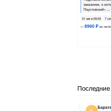
заказнике, о ко
Паустовский»
31 авг в 09:00
7 се
8960 ₽
за чел
от
Последние 
Барат