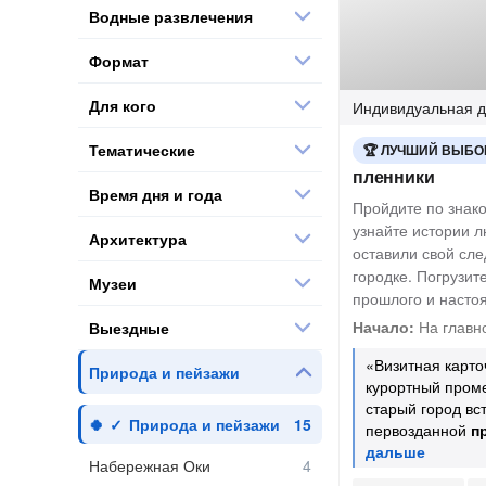
Водные развлечения
Формат
Для кого
Индивидуальная
д
Тематические
ЛУЧШИЙ ВЫБО
пленники
Время дня и года
Пройдите по знак
узнайте истории л
Архитектура
оставили свой сле
городке. Погрузит
Музеи
прошлого и насто
Начало:
На главн
Выездные
«Визитная карт
Природа и пейзажи
курортный проме
старый город вс
Природа и пейзажи
первозданной
п
Набережная Оки