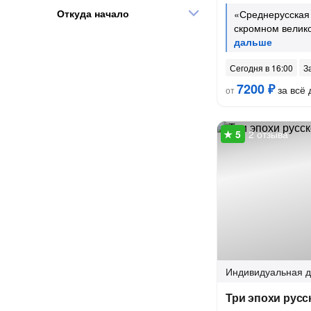
Откуда начало
«Среднерусска
скромном велик
Сегодня в 16:00
З
7200 ₽
за всё 
от
2 отзыва
Индивидуальная
д
Три эпохи русс