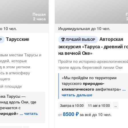
Пешая
2 часа
о 10 чел.
Индивидуальная
до 10 чел.
Тарусские
Авторская
Р
ЛУЧШИЙ ВЫБОР
экскурсия «Таруса - древний г
на вечной Оке»
овым местам Тарусы и
юдей, которые
Пройти по историко-археологическо
д в этом уютном
тропе вдоль береговой линии Оки
есь в атмосферу
«Мы пройдём по территории
ящего
тарусского
природно-
ой площади
климатического
амфитеатра»
очка Тарусы —
над вдоль Оки, где
Завтра в 10:00
11 авг в 10:00
тречается с
риродой
»
8500 ₽
за всё до 10 чел.
от