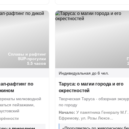
Сплавы и рафтинг
SUP-прогулки
5.5 часов
Индивидуальная
до 6 чел.
сап-рафтинг по
Таруса: о магии города и его
ужином
окрестностей
ерекаты мелководной
Творческая Таруса - обзорная экску
ваться пейзажами,
по городу
аустовский
Начало:
У памятника Генералу М.Г.
Ефремову, ул. Розы Люксе...
орённости
«Прогуляетесь по живописному бе
овку в
природном