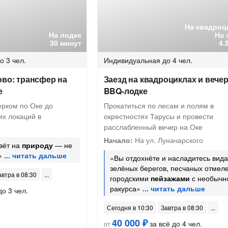
На квадроц
На лодке
На 
30 минут
4.
о 3 чел.
Индивидуальная
до 4 чел.
ово: трансфер на
Заезд на квадроциклах и вечер
е
BBQ-лодке
ерком по Оке до
Прокатиться по лесам и полям в
их локаций в
окрестностях Тарусы и провести
расслабленный вечер на Оке
Начало:
На ул. Луначарского
вёт на
природу
— не
»
«Вы отдохнёте и насладитесь вид
зелёных берегов, песчаных отмеле
автра в 08:30
городскими
пейзажами
с необычн
ракурса»
до 3 чел.
Сегодня в 10:30
Завтра в 08:30
40 000 ₽
за всё до 4 чел.
от