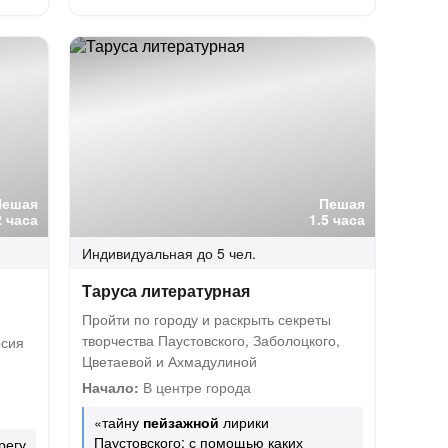
Пешая
Пешая
2 часа
1.5 часа
Индивидуальная
до 5 чел.
Таруса литературная
Пройти по городу и раскрыть секреты
творчества Паустовского, Заболоцкого,
рсия
Цветаевой и Ахмадулиной
Начало:
В центре города
«тайну
пейзажной
лирики
Паустовского: с помощью каких
регу