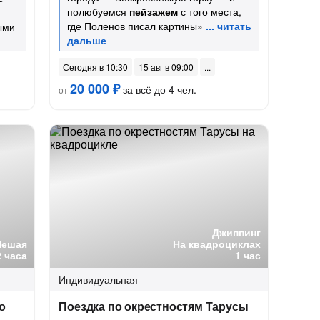
полюбуемся
пейзажем
с того места,
где Поленов писал картины»
ыми
Сегодня в 10:30
15 авг в 09:00
20 000 ₽
за всё до 4 чел.
от
Джиппинг
Пешая
На квадроциклах
2 часа
1 час
Индивидуальная
о
Поездка по окрестностям Тарусы