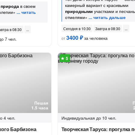
камерный вариант с красивыми
я
природа
в своем
природными
участками и песчан
олепии»
отмелями»
Сегодня в 10:30
Завтра в 08:30
автра в 08:30
3400 ₽
за человека
от
до 7 чел.
1 отзыв
Пешая
1.5 часа
о 4 чел.
Индивидуальная
до 10 чел.
кого Барбизона
Творческая Таруса: прогулка п