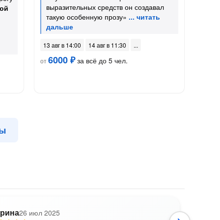
выразительных средств он создавал
ой
такую особенную прозу»
13 авг в 14:00
14 авг в 11:30
6000 ₽
за всё до 5 чел.
от
сы
рина
26 июл 2025