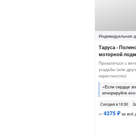
Индивидуальная
д
Таруса - Полен
моторной лодк
Прокатиться с вет
усадьбы (или друг
окрестностях)
«Если сердце зо
игнорируйте его
Сегодня в 10:30
З
4375 ₽
за всё 
от