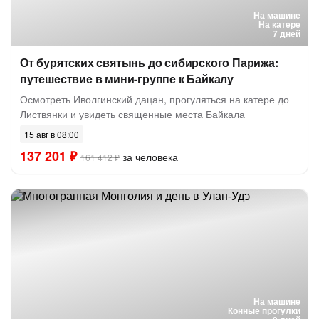
На машине
На катере
7 дней
От бурятских святынь до сибирского Парижа:
путешествие в мини-группе к Байкалу
Осмотреть Иволгинский дацан, прогуляться на катере до
Листвянки и увидеть священные места Байкала
15 авг в 08:00
137 201 ₽
за человека
161 412 ₽
На машине
Конные прогулки