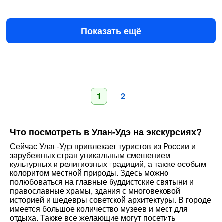
5 июн в 10:00
10 июл в 10:00
85 600 ₽
за человека
Показать ещё
1
2
Что посмотреть в Улан-Удэ на экскурсиях?
Сейчас Улан-Удэ привлекает туристов из России и
зарубежных стран уникальным смешением
культурных и религиозных традиций, а также особым
колоритом местной природы. Здесь можно
полюбоваться на главные буддистские святыни и
православные храмы, здания с многовековой
историей и шедевры советской архитектуры. В городе
имеется большое количество музеев и мест для
отдыха. Также все желающие могут посетить