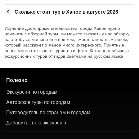
Сколько стоит тур в Ханое в августе 2026
Изучение достопримечательностей города Ханоя нужно
начинать с обзорной туры, вы можете заказать у нас обзорку
на автобусе, машине или пешком, вместе с местным гидом,
который расскажет о Ханое много интересного. Приятные
цены, много отзывов от туристов и фото. Каталог необычных
экскурсионных туров от гидов Вьетнама на русском языке
Полезно
Экскурсии по городам
Авторские туры по городам
Путеводитель по странам и городам
Добавить свою экскурсию