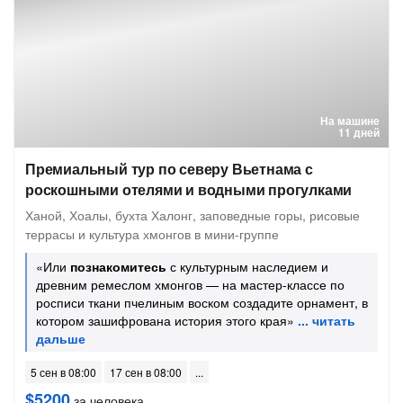
На машине
11 дней
Премиальный тур по северу Вьетнама с
роскошными отелями и водными прогулками
Ханой, Хоалы, бухта Халонг, заповедные горы, рисовые
террасы и культура хмонгов в мини-группе
«Или
познакомитесь
с культурным наследием и
древним ремеслом хмонгов — на мастер-классе по
росписи ткани пчелиным воском создадите орнамент, в
котором зашифрована история этого края»
5 сен в 08:00
17 сен в 08:00
$5200
за человека