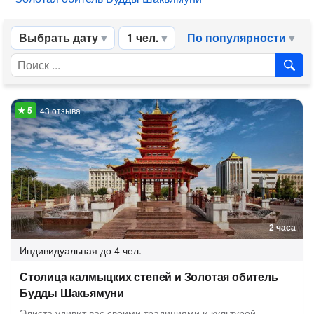
Выбрать дату
1 чел.
По популярности
43 отзыва
2 часа
Индивидуальная
до 4 чел.
Столица калмыцких степей и Золотая обитель
Будды Шакьямуни
Элиста удивит вас своими традициями и культурой.