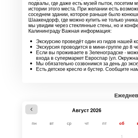
подвалы, где даже есть музей пыток, посетим 
истории этого места. При желании есть возможн
соседнем здании, которое раньше было конюш
Шаакендорф, где можно купить не только уник
мы увидим через стеклянные стены, но и конфе
Калининграду Важная информация:
Экскурсию проведёт один из гидов нашей к
Экскурсия проводится в мини-группе до 8 ч
Если вы проживаете в Зеленоградске - можн
входа в супермаркет Евроспар (ул. Окружна
Мы обязательно созвонимся за день до экск
Есть детское кресло и бустер. Сообщите на
Ежедневн
Август 2026
пн
вт
ср
чт
пт
сб
1