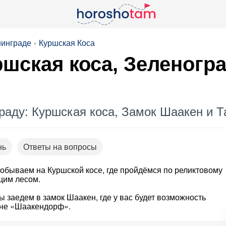
нинграде
Куршская Коса
ршская коса, Зеленогр
граду: Куршская коса, Замок Шаакен и 
нь
Ответы на вопросы
обываем на Куршской косе, где пройдёмся по реликтовому
щим лесом.
 заедем в замок Шаакен, где у вас будет возможность
рне «Шаакендорф».