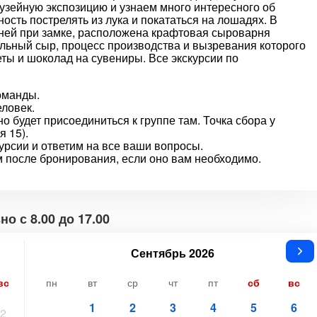
музейную экспозицию и узнаем много интересного об
ость пострелять из лука и покататься на лошадях. В
ней при замке, расположена крафтовая сыроварня
альный сыр, процесс производства и вызревания которого
ты и шоколад на сувениры. Все экскурсии по
оманды.
еловек.
о будет присоединиться к группе там. Точка сбора у
я 15).
урсии и ответим на все ваши вопросы.
м после бронирования, если оно вам необходимо.
о с 8.00 до 17.00
Сентябрь 2026
вс
пн
вт
ср
чт
пт
сб
вс
1
2
3
4
5
6
2