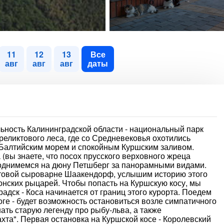
11
12
13
Все
авг
авг
авг
даты
ьность Калининградской области - национальный парк
реликтового леса, где со Средневековья охотились
 Балтийским морем и спокойным Куршским заливом.
(вы знаете, что посох прусского верховного жреца
Поднимемся на дюну Петшберг за панорамными видами.
фтовой сыроварне Шаакендорф, услышим историю этого
онских рыцарей. Чтобы попасть на Куршскую косу, мы
адск - Коса начинается от границ этого курорта. Поедем
оге - будет возможность остановиться возле симпатичного
ать старую легенду про рыбу-льва, а также
хта". Первая остановка на Куршской косе - Королевский