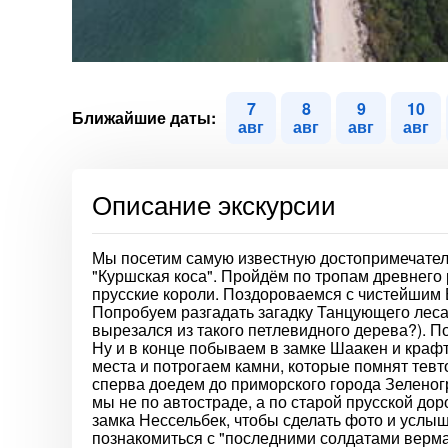
7
8
9
10
Ближайшие даты:
авг
авг
авг
авг
Описание экскурсии
Мы посетим самую известную достопримечател
"Куршская коса". Пройдём по тропам древнего 
прусские короли. Поздороваемся с чистейшим
Попробуем разгадать загадку Танцующего леса 
вырезался из такого петлевидного дерева?). 
Ну и в конце побываем в замке Шаакен и кра
места и потрогаем камни, которые помнят тевт
сперва доедем до приморского города Зеленогр
мы не по автостраде, а по старой прусской дор
замка Нессельбек, чтобы сделать фото и услыш
познакомиться с "последними солдатами верма