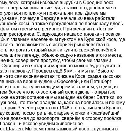
му лесу, который избежал вырубки в Средние века,
кие североамериканские туи, а также поздороваемся с
огуляться по пляжу и поискать янтарь. Далее мы
 узнаем, почему в Заркау в начале 20 века работали
уршской косы, а также прогуляемся по променаду вдоль
флагом (третьим в регионе). При желании в Лесном
 или ресторанов. Следующая наша остановка - поселок
 был главным населённым пунктом на Куршской косе, где
4 века, познакомитесь с историей рыболовства на
ость потрогать старый маяк и купить свежей копчёной
 услышите легенду, объясняющую название этого места,
конечно, совершите прогулку, чтобы своими глазами
 Сувениры из янтаря и марципан можно будет купить в
ают парковку. Проедем ещё 5 км. - и мы на "Высоте
 - это самая знаменитая точка на Косе, самая высокая
нявшись на вершину дюны Ореховой, или Петшберг,
чаная полоска суши между морем и заливом, уходящая
тем более что юго-восточный склон дюны - открытые
акже на этой остановке мы выйдем на берег Балтики, до
узнаем, что такое авандюна, как она появилась и почему
сторию Зеленоградска (до 1945 г. он назывался Кранц) -
оду кошек, посмотреть на старые улочки и красивейший
о не доезжая до аэропорта, свернём в сторону посёлка
Шаакен - и вскоре увидим живописное
ок Шаакен. Мы осмотрим замковый двор, спустимся в