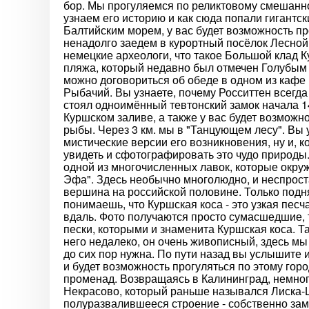
бор. Мы прогуляемся по реликтовому смешанно
узнаем его историю и как сюда попали гигантс
Балтийским морем, у вас будет возможность пр
ненадолго заедем в курортный посёлок Лесной,
немецкие археологи, что такое Большой клад К
пляжа, который недавно был отмечен Голубым 
можно договориться об обеде в одном из кафе
Рыбачий. Вы узнаете, почему Росситтен всегда
стоял одноимённый тевтонский замок начала 1
Куршском заливе, а также у вас будет возможн
рыбы. Через 3 км. мы в "Танцующем лесу". Вы
мистические версии его возникновения, ну и, 
увидеть и сфотографировать это чудо природы.
одной из многочисленных лавок, которые окруж
Эфа". Здесь необычно многолюдно, и неспроста
вершина на российской половине. Только под
понимаешь, что Куршская коса - это узкая пес
вдаль. Фото получаются просто сумасшедшие, 
пески, которыми и знаменита Куршская коса. Т
него недалеко, он очень живописный, здесь мы 
до сих пор нужна. По пути назад вы услышите и
и будет возможность прогуляться по этому гор
променад. Возвращаясь в Калининград, немног
Некрасово, который раньше назывался Лиска-
полуразвалившееся строение - собственно зам