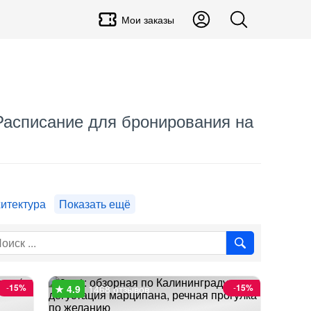
Мои заказы
 Расписание для бронирования на
хитектура
Показать ещё
-
15%
-
15%
1468 отзывов