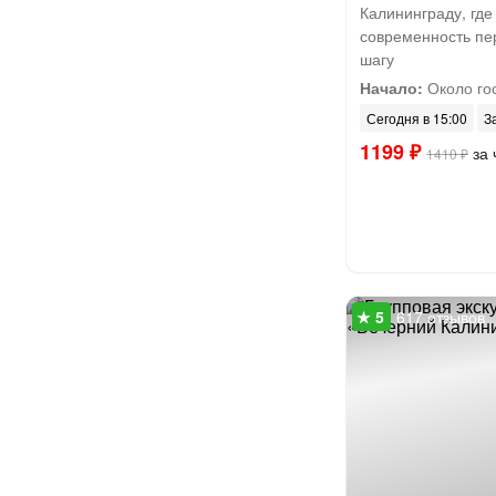
Калининграду, где
современность пе
шагу
Начало:
Около го
Сегодня в 15:00
З
1199 ₽
за 
1410 ₽
617 отзывов