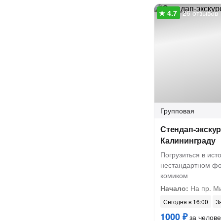
26 отзывов
Групповая
Стендап-экскур
Калининграду
Погрузиться в ист
нестандартном фо
комиком
Начало:
На пр. М
Сегодня в 16:00
З
1000 ₽
за челове