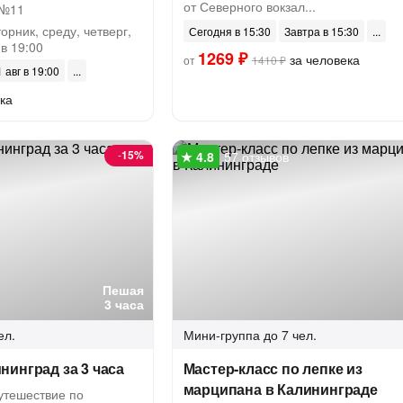
от Северного вокзал...
 №11
орник, среду, четверг,
Сегодня в 15:30
Завтра в 15:30
 в 19:00
1269 ₽
за человека
от
1410 ₽
 авг в 19:00
ка
-
15%
57 отзывов
Пешая
3 часа
ел.
Мини-группа
до 7 чел.
инград за 3 часа
Мастер-класс по лепке из
марципана в Калининграде
утешествие по