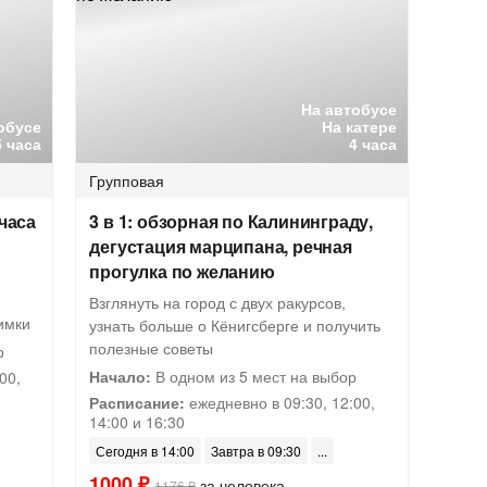
На автобусе
обусе
На катере
5 часа
4 часа
Групповая
часа
3 в 1: обзорная по Калининграду,
дегустация марципана, речная
прогулка по желанию
Взглянуть на город с двух ракурсов,
имки
узнать больше о Кёнигсберге и получить
полезные советы
р
Начало:
В одном из 5 мест на выбор
00,
Расписание:
ежедневно в 09:30, 12:00,
14:00 и 16:30
Сегодня в 14:00
Завтра в 09:30
1000 ₽
за человека
1176 ₽