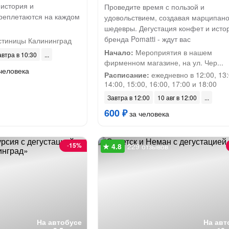
 история и
Проведите время с пользой и
реплетаются на каждом
удовольствием, создавая марципан
шедевры. Дегустация конфет и исто
бренда Pomatti - ждут вас
стиницы Калининград
Начало:
Мероприятия в нашем
автра в 10:30
фирменном магазине, на ул. Чер...
человека
Расписание:
ежедневно в 12:00, 13:
14:00, 15:00, 16:00, 17:00 и 18:00
Завтра в 12:00
10 авг в 12:00
600 ₽
за человека
-
15%
229 отзывов
На автобусе
На авт