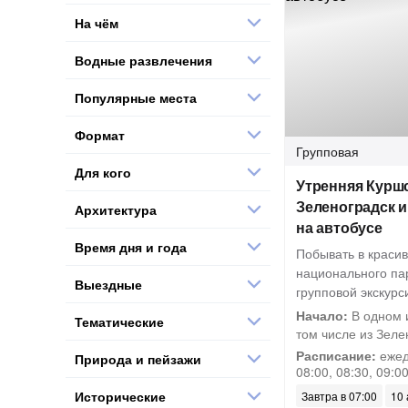
На чём
Водные развлечения
Популярные места
Формат
Групповая
Для кого
Утренняя Куршс
Зеленоградск и
Архитектура
на автобусе
Время дня и года
Побывать в краси
национального па
Выездные
групповой экскурс
Начало:
В одном и
Тематические
том числе из Зелен
Расписание:
ежедн
Природа и пейзажи
08:00, 08:30, 09:0
Исторические
Завтра в 07:00
10 