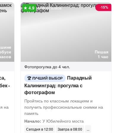
-
15%
108 отзывов
ашине
обусе
Пешая
часов
1 час
Фотопрогулка
до 4 чел.
са,
Парадный
ЛУЧШИЙ ВЫБОР
ек -
Калининград: прогулка с
фотографом
Пройтись по классным локациям и
я на
получить профессиональные снимки на
память
Начало:
У Юбилейного моста
Сегодня в 12:00
Завтра в 08:00