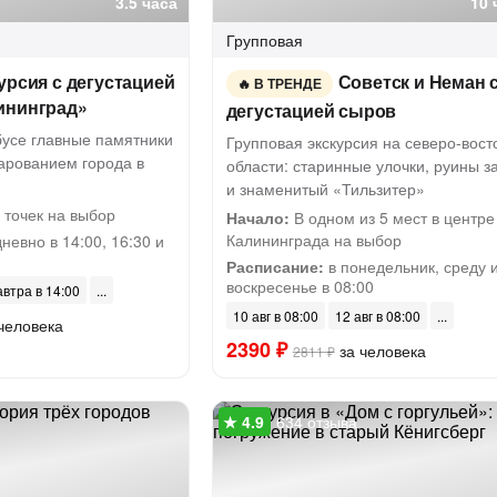
3.5 часа
10 
Групповая
урсия с дегустацией
Советск и Неман 
В ТРЕНДЕ
ининград»
дегустацией сыров
бусе главные памятники
Групповая экскурсия на северо-вост
арованием города в
области: старинные улочки, руины з
и знаменитый «Тильзитер»
 точек на выбор
Начало:
В одном из 5 мест в центре
Калининграда на выбор
невно в 14:00, 16:30 и
Расписание:
в понедельник, среду 
воскресенье в 08:00
автра в 14:00
10 авг в 08:00
12 авг в 08:00
человека
2390 ₽
за человека
2811 ₽
634 отзыва