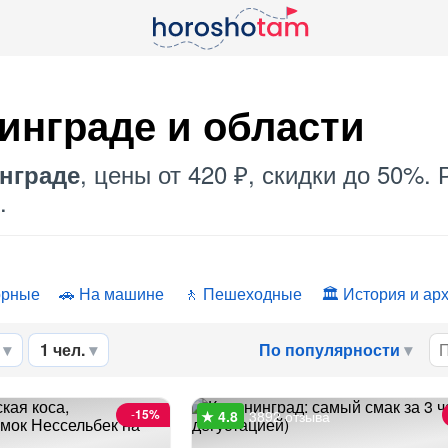
инграде и области
, цены от 420 ₽, скидки до 50%.
нграде
.
орные
На машине
Пешеходные
История и ар
1 чел.
По популярности
-
15%
3892 отзыва