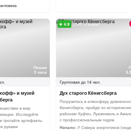
человека
2545 отзывов
Пешая
2 часа
3.
ел.
Групповая
до 14 чел.
хофф» и музей
Дух старого Кёнигсберга
берга
Погрузитесь в атмосферу довоенног
Кенигсберга, пройдя по историческ
тешествие в мир
районам Хуфен, Луизенваль и Амал
икации. Исследуйте
с профессиональным гидом
 трогайте артефакты
ми руками
Начало:
У Сквера энергетиков (нед