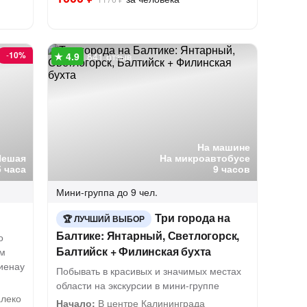
-
10%
841 отзыв
На машине
Пешая
На микроавтобусе
5 часа
9 часов
Мини-группа
до 9 чел.
Три города на
ЛУЧШИЙ ВЫБОР
Балтике: Янтарный, Светлогорск,
о
Балтийск + Филинская бухта
им
иенау
Побывать в красивых и значимых местах
области на экскурсии в мини-группе
алеко
Начало:
В центре Калининграда