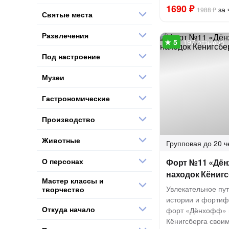
1690 ₽
за 
1988 ₽
Святые места
Развлечения
197 отзывов
Под настроение
Музеи
Гастрономические
Производство
Животные
Групповая
до 20 ч
О персонах
Форт №11 «Дён
находок Кёнигс
Мастер классы и
Увлекательное пу
творчество
истории и фортиф
Откуда начало
форт «Дёнхофф» и
Кёнигсберга свои