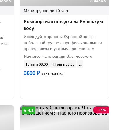
часов
8 часов
Мини-группа
до 10 чел.
с
Комфортная поездка на Куршскую
косу
Исследуйте красоты Куршской косы в
ок
небольшой группе с профессиональным
амка
проводником и уютным транспортом
Начало:
На площади Василевского
10 авг в 08:00
11 авг в 08:00
и
3600 ₽
за человека
-
15%
1997 отзывов