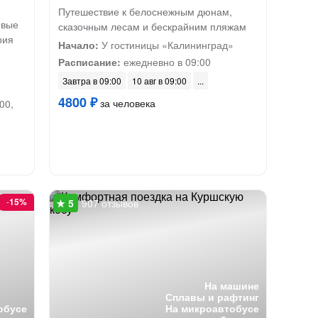
Путешествие к белоснежным дюнам,
овые
сказочным лесам и бескрайним пляжам
рия
Начало:
У гостиницы «Калининград»
Расписание:
ежедневно в 09:00
Завтра в 09:00
10 авг в 09:00
4800 ₽
за человека
00,
-
15%
907 отзывов
На машине
Сплавы и рафтинг
обусе
На микроавтобусе