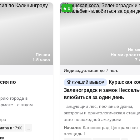
402 отзыва
На м
Пешая
На микроавт
1.5 часа
7 
Индивидуальная
до 7 чел.
сия по
Куршская ко
ЛУЧШИЙ ВЫБОР
Зеленоградск и замок Нессельб
влюбиться за один день
орию города в
рмате - с гидом-
Танцующий лес, песчаные дюны,
экотропы и орнитологическая станци
ира
авто-пешеходной экскурсии
Начало:
Калининград Центральная
автра в 17:00
площадь 1
ка