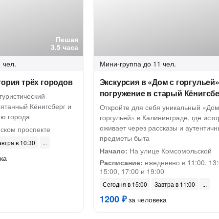
Пешая
3.5 часа
 чел.
Мини-группа
до 11 чел.
тория трёх городов
Экскурсия в «Дом с горгульей»
погружение в старый Кёнигсб
туристический
рятанный Кёнигсберг и
Откройте для себя уникальный «Дом
ию города
горгульей» в Калининграде, где исто
оживает через рассказы и аутентич
ском проспекте
предметы быта
автра в 10:30
Начало:
На улице Комсомольской
ка
Расписание:
ежедневно в 11:00, 13:
15:00, 17:00 и 19:00
Сегодня в 15:00
Завтра в 11:00
1200 ₽
за человека