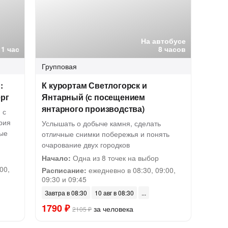
На автобусе
1 час
8 часов
Групповая
:
К курортам Светлогорск и
ерг
Янтарный (с посещением
янтарного производства)
 с
рия
Услышать о добыче камня, сделать
ные
отличные снимки побережья и понять
очарование двух городков
Начало:
Одна из 8 точек на выбор
00,
Расписание:
ежедневно в 08:30, 09:00,
09:30 и 09:45
Завтра в 08:30
10 авг в 08:30
1790 ₽
за человека
2105 ₽