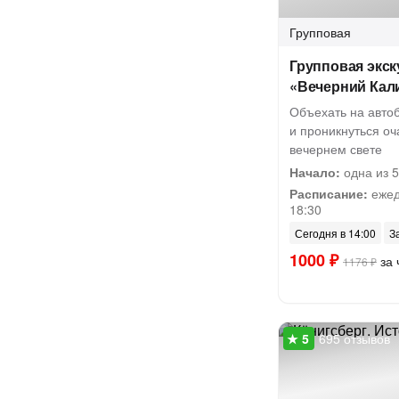
Групповая
Групповая экск
«Вечерний Кал
Объехать на авто
и проникнуться оч
вечернем свете
Начало:
одна из 5
Расписание:
ежед
18:30
Сегодня в 14:00
З
1000 ₽
за 
1176 ₽
695 отзывов