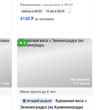
Расписание:
ежедневно в 08:30
Завтра в 08:30
10 авг в 08:30
4120 ₽
за человека
125 отзывов
На машине
1 час
7.5 часов
Мини-группа
до 6 чел.
Куршская коса +
ЛУЧШИЙ ВЫБОР
Зеленоградск (из Калининграда)