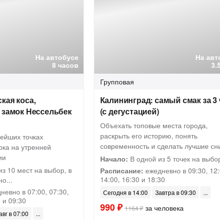
На автобусе
На авт
8 часов
3.
Групповая
кая коса,
Калининград: самый смак за 3 
 замок Нессельбек
(с дегустацией)
Объехать топовые места города,
раскрыть его историю, понять
вейших точках
современность и сделать лучшие сн
рка на утренней
ии
Начало:
В одной из 5 точек на выбо
з 10 мест на выбор, в
Расписание:
ежедневно в 09:30, 12:
14:00, 16:30 и 18:30
о...
евно в 07:00, 07:30,
Сегодня в 14:00
Завтра в 09:30
0 и 09:30
990 ₽
за человека
1164 ₽
авг в 07:00