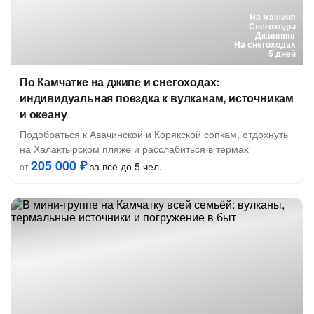
На машине
Снегоходы
Джиппинг
На снегоходах
5 дней
По Камчатке на джипе и снегоходах:
индивидуальная поездка к вулканам, источникам
и океану
Подобраться к Авачинской и Корякской сопкам, отдохнуть
на Халактырском пляже и расслабиться в термах
205 000 ₽
за всё до 5 чел.
от