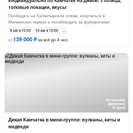
Индивидуально по Камчатке на джипе: столица,
топовые локации, вкусы
Пообедать на Халактырском пляже, искупаться в
Малкинских термах и понаблюдать за фумаролами
9 авг в 10:00
10 авг в 10:00
139 000 ₽
за всё до 4 чел.
от
На машине
Джиппинг
10 дней
Дикая Камчатка в мини-группе: вулканы, киты и
медведи