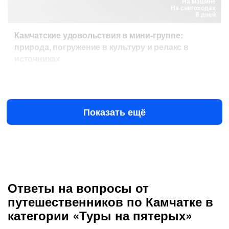
На машине
На снегоходах
6 дней
Камчатские удовольствия в мини-группе:
природа, погружение в культуру и релакс в
источниках
Посетить Эссо, покататься в собачьей упряжке и поехать
на снегоходах к стойбищу оленеводов
205 555 ₽
за человека
Показать ещё
Ответы на вопросы от
путешественников по Камчатке в
категории «Туры на пятерых»