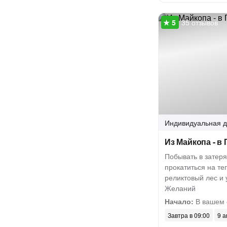
35 отзывов
Индивидуальная
д
Из Майкопа - в
Побывать в затер
прокатиться на те
реликтовый лес и 
Желаний
Начало:
В вашем 
Завтра в 09:00
9 а