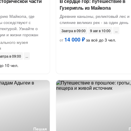
сторической части
В сердце гор: путешествие в
Гузерипль из Майкопа
орию Майкопа, где
Древние каньоны, реликтовый лес и
ы соседствуют с
слияние великих рек - за один день
ектурой. Узнайте о
Завтра в 09:00
9 авг в 10:00
дии и жизни горожан
14 000 ₽
за всё до 3 чел.
от
ального музея
я
автра в 09:00
до 10 чел.
Пешая