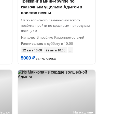
Треккинг в мини-группе по
сказочным ущельям Адыгеи в
поисках весны
От живописного Каменномостского
посёлка пройти по красивым природным
локациям
Начало:
В посёлке Каменномостский
Расписание:
в субботу в 10:00
22 авг в 10:00
29 авг в 10:00
5000 ₽
за человека
Пешая
На машине