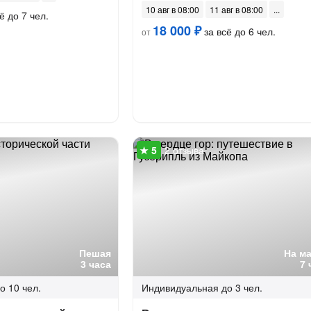
10 авг в 08:00
11 авг в 08:00
ё до 7 чел.
18 000 ₽
за всё до 6 чел.
от
2 отзыва
Пешая
На м
3 часа
7 
о 10 чел.
Индивидуальная
до 3 чел.