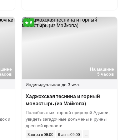
9 отзывов
ашине
На машине
часов
5 часов
Индивидуальная
до 3 чел.
Хаджохская теснина и горный
монастырь (из Майкопа)
Полюбоваться горной природой Адыгеи,
док и
увидеть загадочные дольмены и руины
древней крепости
Завтра в 09:00
9 авг в 09:00