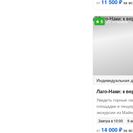
11 500 ₽
за вс
от
29 отзывов
Индивидуальная
д
Лаго-Наки: к в
Увидеть горные л
площадки и пещер
экскурсии из Майк
Завтра в 10:00
9 а
14 000 ₽
за вс
от