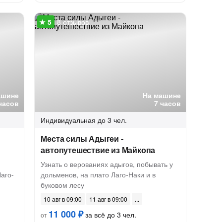
8 отзывов
ашине
На машине
часов
7 часов
Индивидуальная
до 3 чел.
Места силы Адыгеи -
автопутешествие из Майкопа
Узнать о верованиях адыгов, побывать у
аго-
дольменов, на плато Лаго-Наки и в
буковом лесу
10 авг в 09:00
11 авг в 09:00
11 000 ₽
за всё до 3 чел.
от