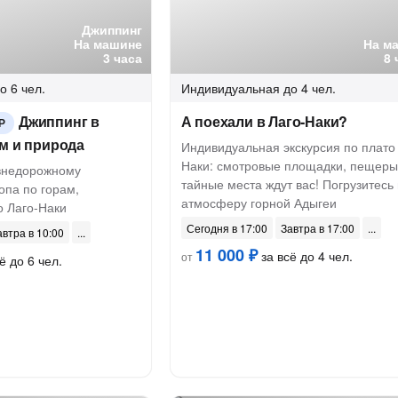
Джиппинг
На машине
На м
3 часа
8 
о 6 чел.
Индивидуальная
до 4 чел.
Джиппинг в
А поехали в Лаго-Наки?
Р
м и природа
Индивидуальная экскурсия по плато 
Наки: смотровые площадки, пещеры
внедорожному
тайные места ждут вас! Погрузитесь 
опа по горам,
атмосферу горной Адыгеи
о Лаго-Наки
Сегодня в 17:00
Завтра в 17:00
автра в 10:00
11 000 ₽
за всё до 4 чел.
от
ё до 6 чел.