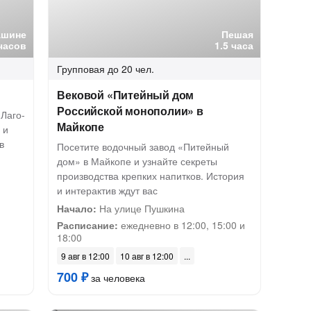
ашине
Пешая
часов
1.5 часа
Групповая
до 20 чел.
Вековой «Питейный дом
Российской монополии» в
Лаго-
Майкопе
 и
в
Посетите водочный завод «Питейный
дом» в Майкопе и узнайте секреты
производства крепких напитков. История
и интерактив ждут вас
Начало:
На улице Пушкина
Расписание:
ежедневно в 12:00, 15:00 и
18:00
9 авг в 12:00
10 авг в 12:00
700 ₽
за человека