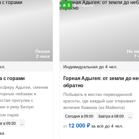
8 отзывов
Пешая
На м
2 часа
7 
ел.
Индивидуальная
до 4 чел.
а с горами
Горная Адыгея: от земли до не
обратно
мосферу Адыгеи, сменив
 горные пейзажи и
Побывать в местах первозданной
остая прогулка с
красоты, где каждый шаг открывает
аки и реку Белую
величие Кавказа (из Майкопа)
ком парке
Сегодня в 09:00
Завтра в 08:00
вг в 09:30
12 000 ₽
за всё до 4 чел.
от
ка