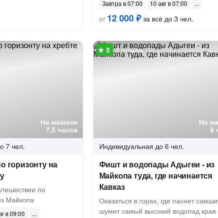
Завтра в 07:00
10 авг в 07:00
12 000 ₽
за всё до 3 чел.
от
3 отзыва
На машине
На м
7.5 часов
8 
о 7 чел.
Индивидуальная
до 6 чел.
по горизонту на
Фишт и водопады Адыгеи - из
ау
Майкопа туда, где начинается
Кавказ
утешествии по
из Майкопа
Оказаться в горах, где пахнет самши
шумит самый высокий водопад края
вг в 09:00