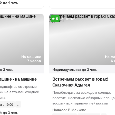
ё до 4 чел.
21 отзыв
На машине
На м
7 часов
6 
о 3 чел.
Индивидуальная
до 3 чел.
ершине - на машине
Встречаем рассвет в горах!
Сказочная Адыгея
андшафты, смотровые
ы на авто-пешеходной
Понаблюдать за восходом солнца,
опа
посетить несколько обзорных площа
восхититься горными пейзажами
вг в 10:00
Начало:
В Майкопе
ё до 3 чел.