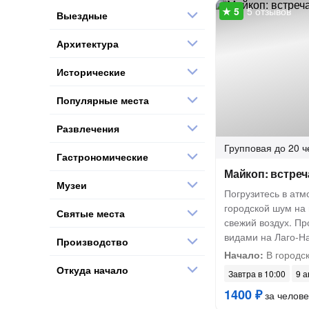
5 отзывов
Выездные
Архитектура
Исторические
Популярные места
Развлечения
Групповая
до 20 ч
Гастрономические
Майкоп: встреч
Музеи
Погрузитесь в ат
городской шум на
Святые места
свежий воздух. Пр
видами на Лаго-Н
Производство
Начало:
В городс
Откуда начало
Завтра в 10:00
9 а
1400 ₽
за челове