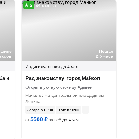
94 отзыва
ашине
Пешая
часов
2.5 часа
Индивидуальная
до 4 чел.
ба и
Рад знакомству, город Майкоп
Открыть уютную столицу Адыгеи
Начало:
На центральной площади им.
Ленина
Завтра в 10:00
9 авг в 10:00
5500 ₽
за всё до 4 чел.
от