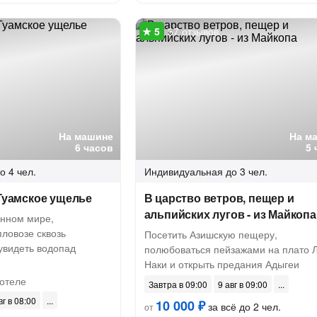
37 отзывов
На машине
На м
6 часов
5 
о 4 чел.
Индивидуальная
до 3 чел.
 Гуамское ущелье
В царство ветров, пещер и
альпийских лугов - из Майкопа
янном мире,
пловозе сквозь
Посетить Азишскую пещеру,
увидеть водопад
полюбоваться пейзажами на плато Л
Наки и открыть предания Адыгеи
отеле
Завтра в 09:00
9 авг в 09:00
вг в 08:00
10 000 ₽
за всё до 2 чел.
от