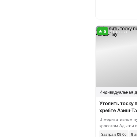
3 отзыва
Индивидуальная
д
Утолить тоску 
хребте Азиш-Т
В медитативном п
красотам Адыгеи 
Завтра в 09:00
9 а