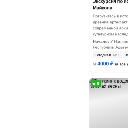
Экскурсия по и
Майкопа
Погрузитесь в ист
древние артефакт
современной архит
культурном насле
Начало:
У Национ
Республики Адыге
Сегодня в 09:00
З
4000 ₽
за всё 
от
1 отзыв