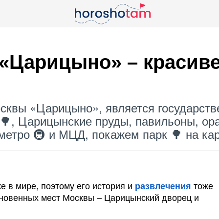
«
Царицыно
» – красив
сквы «Царицыно», является государств
 🌳, Царицынские пруды, павильоны, ор
метро 🚇 и МЦД, покажем парк 🌳 на ка
е в мире, поэтому его история и
тоже
развлечения
новенных мест Москвы – Царицынский дворец и