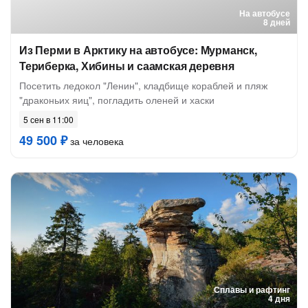
На автобусе
8 дней
Из Перми в Арктику на автобусе: Мурманск,
Териберка, Хибины и саамская деревня
Посетить ледокол "Ленин", кладбище кораблей и пляж
"драконьих яиц", погладить оленей и хаски
5 сен в 11:00
49 500 ₽
за человека
Сплавы и рафтинг
4 дня