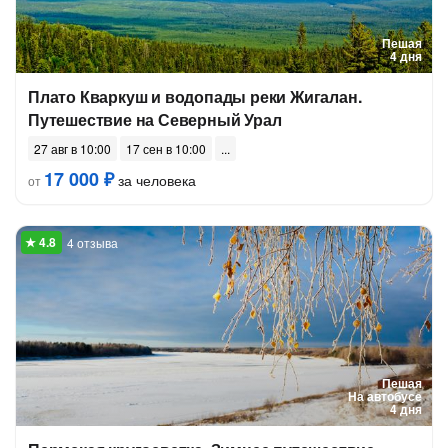
Пешая
4 дня
Плато Кваркуш и водопады реки Жигалан.
Путешествие на Северный Урал
27 авг в 10:00
17 сен в 10:00
17 000 ₽
за человека
от
4 отзыва
Пешая
На автобусе
4 дня