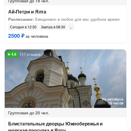
Групповая
до 18 чел.
Ай-Петри и Ялта
Расписание:
Ежедневно в любое для вас удобное время
Сегодня в 12:30
Завтра в 08:30
2500 ₽
за человека
117 отзывов
На автобусе
10 часов
Групповая
до 20 чел.
Блистательные дворцы Южнобережья и
морская прогулка в Ялту