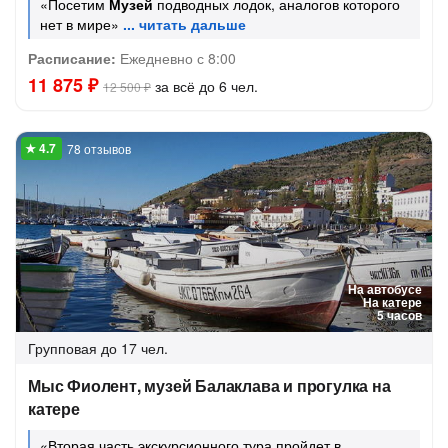
«Посетим
Музей
подводных лодок, аналогов которого
нет в мире»
Расписание:
Ежедневно с 8:00
11 875 ₽
за всё до 6 чел.
12 500 ₽
78 отзывов
На автобусе
На катере
5 часов
Групповая
до 17 чел.
Мыс Фиолент, музей Балаклава и прогулка на
катере
«Вторая часть экскурсионного тура пройдет в