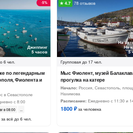
-
5%
78 отзывов
На авт
Джиппинг
На 
5 часов
5 
о 6 чел.
Групповая
до 17 чел.
ке по легендарным
Мыс Фиолент, музей Балаклав
ополя, Фиолента и
прогулка на катере
Начало:
Россия, Севастополь, пло
Нахимова
с в Севастополе
Расписание:
Ежедневно с 11:30 и 1
невно с 8:00
1800 ₽
за человека
вг в 08:00
за всё до 6 чел.