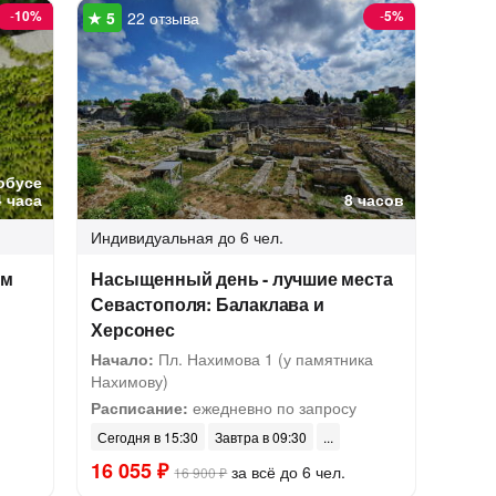
-
10%
-
5%
22 отзыва
обусе
4 часа
8 часов
Индивидуальная
до 6 чел.
ам
Насыщенный день - лучшие места
Севастополя: Балаклава и
Херсонес
Начало:
Пл. Нахимова 1 (у памятника
Нахимову)
Расписание:
ежедневно по запросу
Сегодня в 15:30
Завтра в 09:30
16 055 ₽
за всё до 6 чел.
16 900 ₽