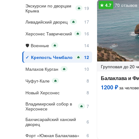
70 отзывов
Экскурсии по дворцам
🔥
Крыма
Ливадийский дворец
🔥
Херсонес Таврический
🔥
Военные
🔥
Крепость Чембало
🔥
Групповая
до 20 ч
Малахов Курган
🔥
Балаклава и Ф
Чуфут-Кале
🔥
1200 ₽
за челове
Новый Херсонес
Владимирский собор в
🔥
Херсонесе
Бахчисарайский ханский
дворец
Форт «Южная Балаклава»