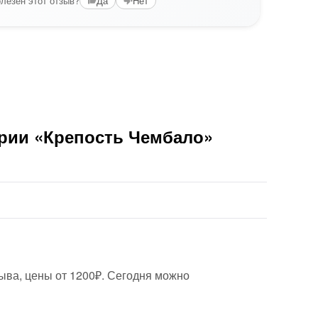
лезен этот отзыв?
Да
Нет
Вам б
ории «Крепость Чембало»
зыва, цены от 1200₽. Сегодня можно