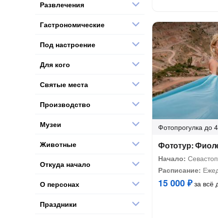
Развлечения
Гастрономические
Под настроение
Для кого
Святые места
Производство
Музеи
Фотопрогулка
до 4
Животные
Фототур: Фиол
Начало:
Севастоп
Откуда начало
Расписание:
Ежед
15 000 ₽
за всё 
О персонах
Праздники