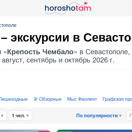
стополе
– экскурсии в Севаст
и «
» в Севастополе,
Крепость Чембало
август, сентябрь и октябрь 2026 г.
Пешеходные
Обзорные
Мыс Фиолент
Графская пр
1 чел.
По популярности