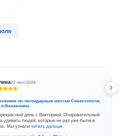
поля
лина
22 июл 2026
С
рожнике по легендарным местам Севастополя,
Мыс 
 и Балаклавы
Отли
прекрасный день с Викторией. Очаровательный
води
ла удивить людей, которые не раз уже были в
разв
тах. Мы узнали
читать дальше
мест,
отлич