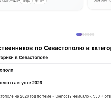
Вам был по
 этот отзыв?
Да
Нет
ственников по Севастополю в катег
убрики в Севастополе
тополе
олю в августе 2026
стополе на 2026 год по теме «Крепость Чембало», 333 ⭐ от