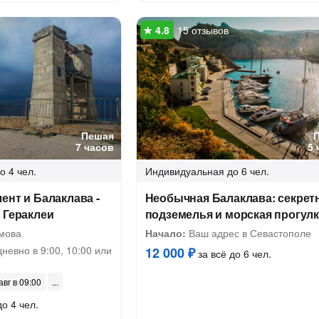
15 отзывов
Пешая
7 часов
5 
о 4 чел.
Индивидуальная
до 6 чел.
ент и Балаклава -
Необычная Балаклава: секрет
 Гераклеи
подземелья и морская прогул
мова
Начало:
Ваш адрес в Севастополе
невно в 9:00, 10:00 или
12 000 ₽
за всё до 6 чел.
авг в 09:00
до 4 чел.