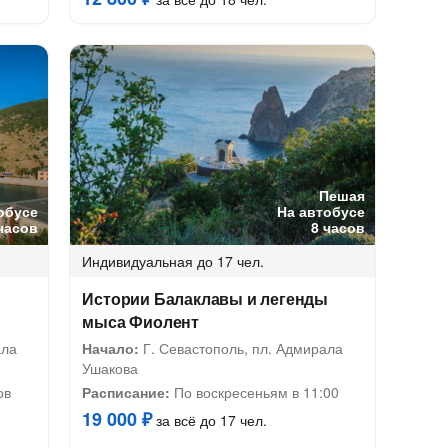
Пешая
обусе
На автобусе
часов
8 часов
Индивидуальная
до 17 чел.
Истории Балаклавы и легенды
мыса Фиолент
ала
Начало:
Г. Севастополь, пл. Адмирала
Ушакова
ов
Расписание:
По воскресеньям в 11:00
19 000 ₽
за всё до 17 чел.