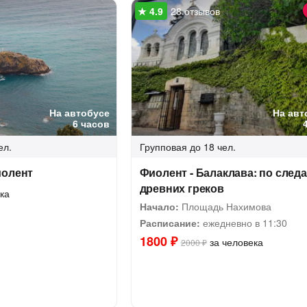
28 отзывов
На автобусе
На авт
6 часов
ел.
Групповая
до 18 чел.
иолент
Фиолент - Балаклава: по след
древних греков
ка
Начало:
Площадь Нахимова
Расписание:
ежедневно в 11:30
1800 ₽
за человека
2000 ₽