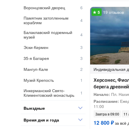
Воронцовский дворец
19 отзывов
Памятник затопленным
кораблям
Балаклавский подземный
музей
Эски-Кермен
35-я Батарея
Мангуп-Кале
Индивидуальная
д
Херсонес, Фиол
Музей Крепость
берега древней
Инкерманский Свято-
Начало:
Пл. Нахи
Климентовский монастырь
Расписание:
Ежед
11:00
Выездные
Завтра в 09:00
11 
Время дня и года
12 800 ₽
за всё 