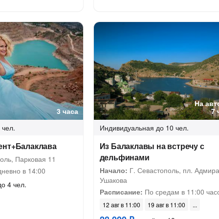
На авт
3 часа
7 
 чел.
Индивидуальная
до 10 чел.
ент+Балаклава
Из Балаклавы на встречу с
дельфинами
оль, Парковая 11
Начало:
Г. Севастополь, пл. Адмир
невно в 14:00
Ушакова
до 4 чел.
Расписание:
По средам в 11:00 час
12 авг в 11:00
19 авг в 11:00