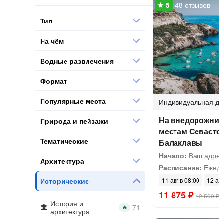
48 отзывов
Тип
На чём
Водные развлечения
Формат
Популярные места
Индивидуальная
д
На внедорожни
Природа и пейзажи
местам Севаст
Тематические
Балаклавы
Начало:
Ваш адре
Архитектура
Расписание:
Ежед
Исторические
11 авг в 08:00
12 а
11 875 ₽
12 500 ₽
История и
🔥
архитектура