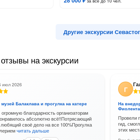
28 000 ₽
за всё до 10 чел.
Другие экскурсии Севасто
отзывы на экскурсии
Га
4 июл 2026
Г
музей Балаклава и прогулка на катере
На внедо
Фиолента
 огромную благодарность организаторам
Провели 
понравилось абсолютно всё!!Потрясающий
гид, смог
 любящий своё дело на все 100%Прогулка
этих мес
алерием
читать дальше