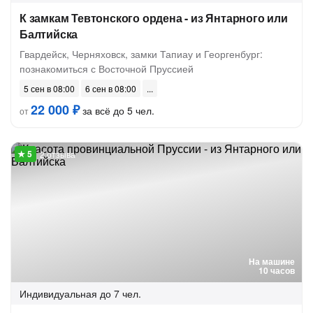
К замкам Тевтонского ордена - из Янтарного или
Балтийска
Гвардейск, Черняховск, замки Тапиау и Георгенбург:
познакомиться с Восточной Пруссией
5 сен в 08:00
6 сен в 08:00
22 000 ₽
за всё до 5 чел.
от
2 отзыва
На машине
10 часов
Индивидуальная
до 7 чел.